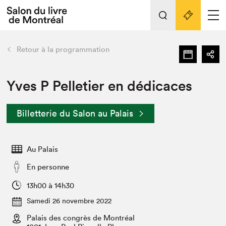
L'événement
Nos activités
retour
Retour à la programmation
Préparer sa visite au Salon
Liens pratiques
Yves P Pelletier en dédicaces
Préparer sa visite
Billetterie du Salon au Palais
Actualités
Salon au Palais
Au Palais
SLM PRO
Salon dans la ville et en ligne
En personne
Projets partenaires
13h00 à 14h30
Espace exposant⋅e⋅s
Samedi 26 novembre 2022
Espace enseignant·e·s
Palais des congrès de Montréal