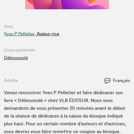
Avec
Yves P Pelletier,
Auteur·rice
Livres présentés
Déboussolé
Adulte
Français
Venez ren­con­tr­er Yves P Pel­leti­er et faire dédi­cac­er son
livre « Débous­solé » chez
VLB
ÉDI­TEUR
. Nous vous
deman­dons de vous présen­ter
20
min­utes avant le début
de la séance de dédi­caces à la caisse du kiosque indiqué
plus haut. Pour un cer­tain nom­bre d’auteurs et d’autrices,
vous devrez vous faire remet­tre un coupon au kiosque.