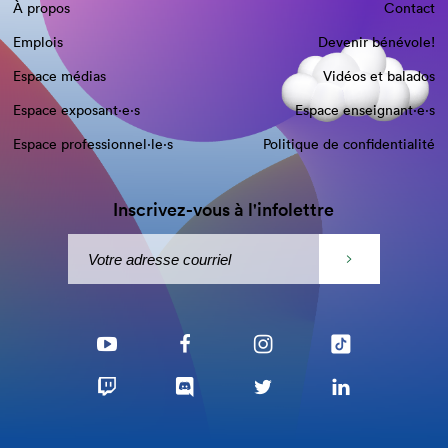
À propos
Contact
Emplois
Devenir bénévole!
Espace médias
Vidéos et balados
Espace exposant·e⋅s
Espace enseignant·e⋅s
Espace professionnel·le⋅s
Politique de confidentialité
Inscrivez-vous à l'infolettre