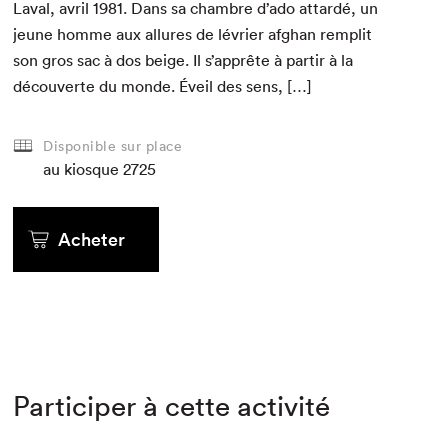
Laval, avril
1981
. Dans sa cham­bre d’ado attardé, un
jeune homme aux allures de lévri­er afghan rem­plit
son gros sac à dos beige. Il s’apprête à par­tir à la
décou­verte du monde. Éveil des sens, […]
Disponible sur place
au kiosque
2725
Acheter
Participer à cette activité