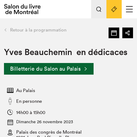
L'événement
Nos activités
retour
Retour à la programmation
Préparer sa visite au Salon
Liens pratiques
Yves Beauchemin en dédicaces
Préparer sa visite
Billetterie du Salon au Palais
Actualités
Salon au Palais
Au Palais
SLM PRO
Salon dans la ville et en ligne
En personne
Projets partenaires
14h00 à 15h00
Espace exposant⋅e⋅s
Dimanche 26 novembre 2023
Espace enseignant·e·s
Palais des congrès de Montréal