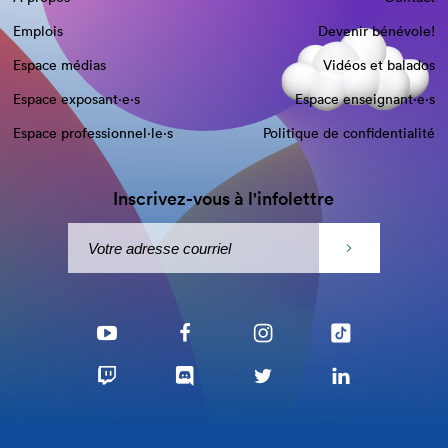
Emplois
Devenir bénévole!
Espace médias
Vidéos et balados
Espace exposant·e⋅s
Espace enseignant·e⋅s
Espace professionnel·le⋅s
Politique de confidentialité
Inscrivez-vous à l'infolettre