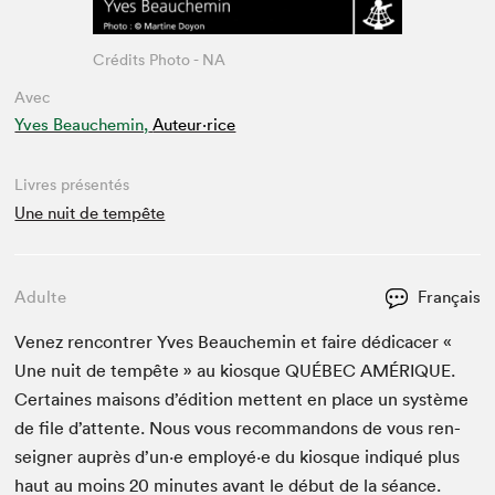
Crédits Photo - NA
Avec
Yves Beauchemin,
Auteur·rice
Livres présentés
Une nuit de tempête
Adulte
Français
Venez ren­con­tr­er Yves Beau­chemin et faire dédi­cac­er «
Une nuit de tem­pête » au kiosque
QUÉBEC
AMÉRIQUE
.
Cer­taines maisons d’édi­tion met­tent en place un sys­tème
de file d’at­tente. Nous vous recom­man­dons de vous ren­
seign­er auprès d’un·e employé·e du kiosque indiqué plus
haut au moins
20
min­utes avant le début de la séance.