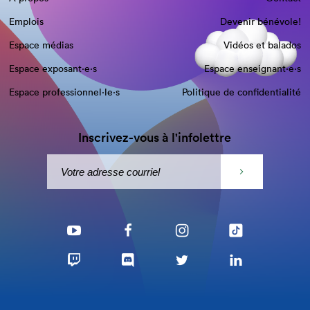
Emplois
Devenir bénévole!
Espace médias
Vidéos et balados
Espace exposant·e⋅s
Espace enseignant·e⋅s
Espace professionnel·le⋅s
Politique de confidentialité
Inscrivez-vous à l'infolettre