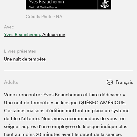
Crédits Photo - NA
Avec
Yves Beauchemin,
Auteur·rice
Livres présentés
Une nuit de tempête
Adulte
Français
Venez ren­con­tr­er Yves Beau­chemin et faire dédi­cac­er «
Une nuit de tem­pête » au kiosque
QUÉBEC
AMÉRIQUE
.
Cer­taines maisons d’édi­tion met­tent en place un sys­tème
de file d’at­tente. Nous vous recom­man­dons de vous ren­
seign­er auprès d’un·e employé·e du kiosque indiqué plus
haut au moins
20
min­utes avant le début de la séance.