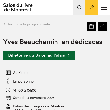
L'événement
Nos activités
retour
Retour à la programmation
Préparer sa visite au Salon
Liens pratiques
Yves Beauchemin en dédicaces
Préparer sa visite
Billetterie du Salon au Palais
Actualités
Salon au Palais
Au Palais
SLM PRO
Salon dans la ville et en ligne
En personne
Projets partenaires
14h00 à 15h00
Espace exposant⋅e⋅s
Samedi 25 novembre 2023
Espace enseignant·e·s
Palais des congrès de Montréal