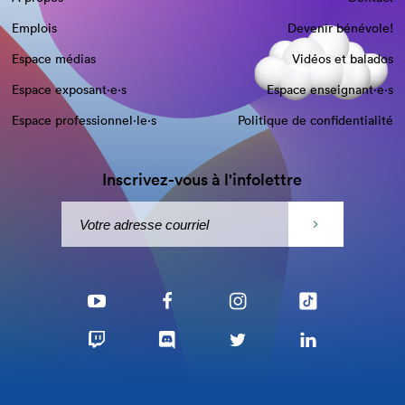
Emplois
Devenir bénévole!
Espace médias
Vidéos et balados
Espace exposant·e⋅s
Espace enseignant·e⋅s
Espace professionnel·le⋅s
Politique de confidentialité
Inscrivez-vous à l'infolettre