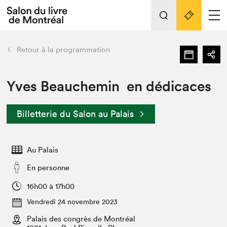
L'événement
Nos activités
retour
Retour à la programmation
Préparer sa visite au Salon
Liens pratiques
Yves Beauchemin en dédicaces
Préparer sa visite
Billetterie du Salon au Palais
Actualités
Salon au Palais
Au Palais
SLM PRO
Salon dans la ville et en ligne
En personne
Projets partenaires
16h00 à 17h00
Espace exposant⋅e⋅s
Vendredi 24 novembre 2023
Espace enseignant·e·s
Palais des congrès de Montréal