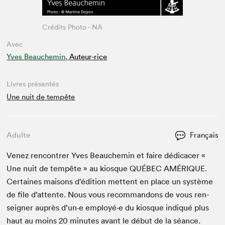
Crédits Photo - NA
Avec
Yves Beauchemin,
Auteur·rice
Livres présentés
Une nuit de tempête
Adulte
Français
Venez ren­con­tr­er Yves Beau­chemin et faire dédi­cac­er «
Une nuit de tem­pête » au kiosque
QUÉBEC
AMÉRIQUE
.
Cer­taines maisons d’édi­tion met­tent en place un sys­tème
de file d’at­tente. Nous vous recom­man­dons de vous ren­
seign­er auprès d’un·e employé·e du kiosque indiqué plus
haut au moins
20
min­utes avant le début de la séance.