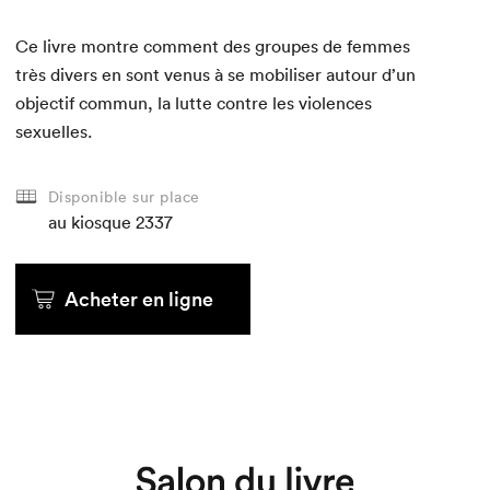
Ce livre mon­tre com­ment des groupes de femmes
très divers en sont venus à se mobilis­er autour d’un
objec­tif com­mun, la lutte con­tre les vio­lences
sexuelles.
Disponible sur place
au kiosque
au kiosque
au kiosque
au kiosque
au kiosque
au kiosque
2337
Acheter en ligne
Acheter en ligne
Acheter en ligne
Acheter en ligne
Acheter en ligne
Acheter en ligne