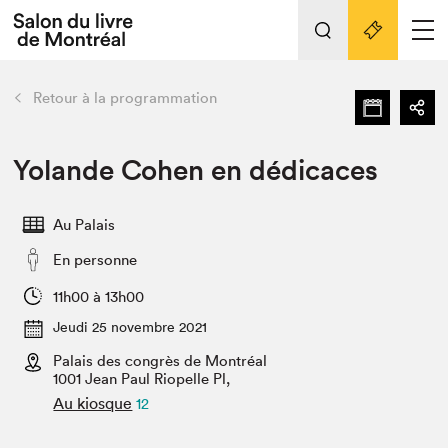
L'événement
Nos activités
retour
Retour à la programmation
Préparer sa visite au Salon
Liens pratiques
Yolande Cohen en dédicaces
Préparer sa visite
Au Palais
Actualités
En personne
Salon au Palais
SLM PRO
11h00 à 13h00
Salon dans la ville et en ligne
Jeudi 25 novembre 2021
Palais des congrès de Montréal
Projets partenaires
Espace exposant⋅e⋅s
1001 Jean Paul Riopelle Pl,
Au kiosque
12
Espace enseignant·e·s