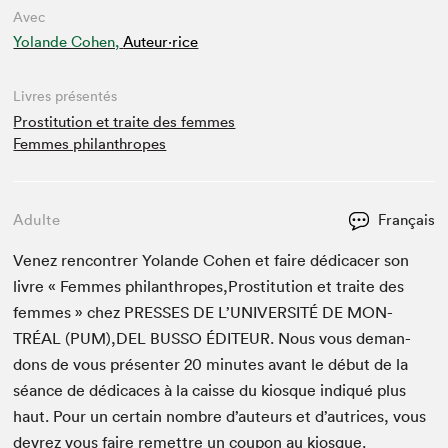
Avec
Yolande Cohen,
Auteur·rice
Livres présentés
Prostitution et traite des femmes
Femmes philanthropes
Adulte
Français
Venez ren­con­tr­er Yolande Cohen et faire dédi­cac­er son
livre « Femmes philanthropes,Prostitution et traite des
femmes » chez
PRESS­ES
DE
L’U­NI­VER­SITÉ
DE
MON­
TRÉAL
(
PUM
),
DEL
BUS­SO
ÉDI­TEUR
. Nous vous deman­
dons de vous présen­ter
20
min­utes avant le début de la
séance de dédi­caces à la caisse du kiosque indiqué plus
haut. Pour un cer­tain nom­bre d’auteurs et d’autrices, vous
devrez vous faire remet­tre un coupon au kiosque.