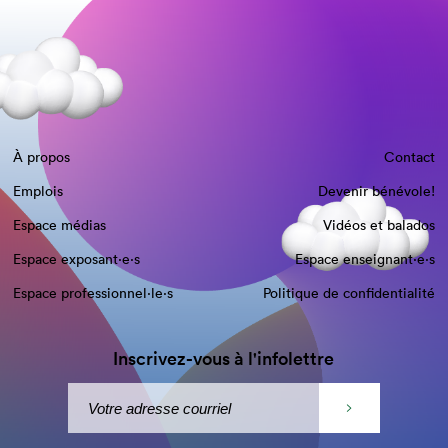
À propos
Contact
Emplois
Devenir bénévole!
Espace médias
Vidéos et balados
Espace exposant·e⋅s
Espace enseignant·e⋅s
Espace professionnel·le⋅s
Politique de confidentialité
Inscrivez-vous à l'infolettre