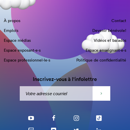
À propos
Contact
Emplois
Devenir bénévole!
Espace médias
Vidéos et balados
Espace exposant·e⋅s
Espace enseignant·e⋅s
Espace professionnel·le⋅s
Politique de confidentialité
Inscrivez-vous à l'infolettre