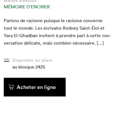
Maison d'édition
MÉMOIRE D'ENCRIER
Par­lons de racisme puisque le racisme con­cerne
tout le monde. Les écrivains Rod­ney Saint-Éloi et
Yara El-Ghad­ban invi­tent à pren­dre part à cette con­
ver­sa­tion déli­cate, mais com­bi­en nécessaire. […]
Disponible sur place
au kiosque
2425
Acheter en ligne