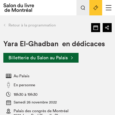
L'événement
Nos activités
retour
Retour à la programmation
Préparer sa visite au Salon
Liens pratiques
Yara El-Ghadban en dédicaces
Préparer sa visite
Billetterie du Salon au Palais
Actualités
Salon au Palais
Au Palais
SLM PRO
Salon dans la ville et en ligne
En personne
Projets partenaires
18h30 à 19h30
Espace exposant⋅e⋅s
Samedi 26 novembre 2022
Espace enseignant·e·s
Palais des congrès de Montréal