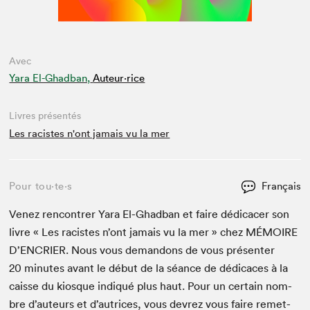
Avec
Yara El-Ghadban,
Auteur·rice
Livres présentés
Les racistes n'ont jamais vu la mer
Pour tou⋅te⋅s
Français
Venez ren­con­tr­er Yara El-Ghad­ban et faire dédi­cac­er son
livre « Les racistes n’ont jamais vu la mer » chez
MÉMOIRE
D’EN­CRIER. Nous vous deman­dons de vous présen­ter
20
min­utes avant le début de la séance de dédi­caces à la
caisse du kiosque indiqué plus haut. Pour un cer­tain nom­
bre d’auteurs et d’autrices, vous devrez vous faire remet­