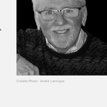
À propos du Salon
Liste des exposant·e·s
Liste des auteur·rice·s
s
Crédits Photo - André Larocque