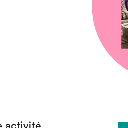
chez-vous?
 activité