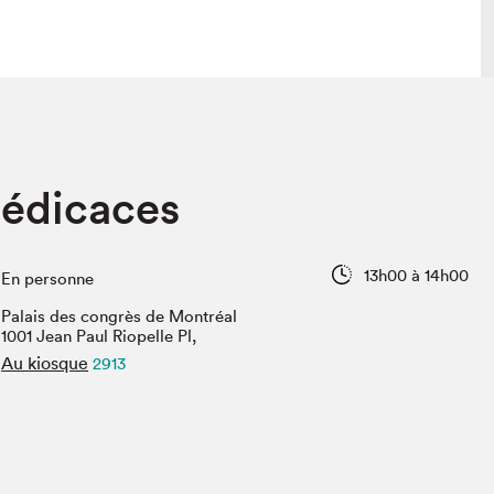
lais
Salon dans la ville et en ligne
édicaces
tion
Programmation dans la ville
colaires Hydro-Québec
Programmation en ligne
Vidéos et balados
13h00 à 14h00
En personne
xposant·e·s
Palais des congrès de Montréal
teur·rice·s
1001 Jean Paul Riopelle Pl,
Au kiosque
2913