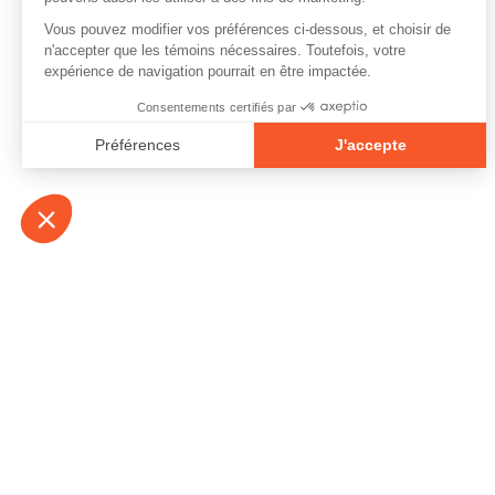
À propos
Contact
Emplois
Devenir bénévo
Espace médias
Vidéos et balad