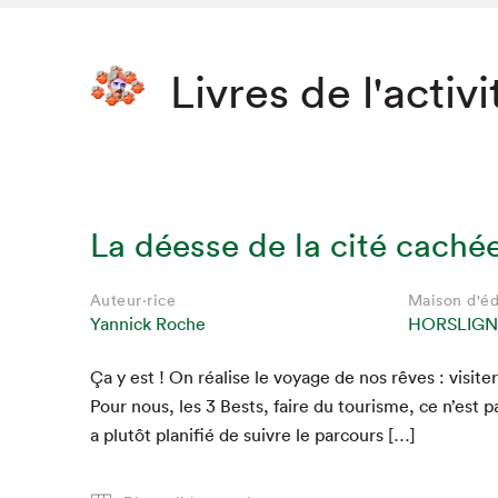
Livres de l'activi
La déesse de la cité caché
Auteur·rice
Maison d'éd
Yannick Roche
HORSLIGN
Ça y est ! On réalise le voy­age de nos rêves : vis­ite
Pour nous, les
3
Bests, faire du tourisme, ce n’est p
a plutôt plan­i­fié de suiv­re le parcours […]