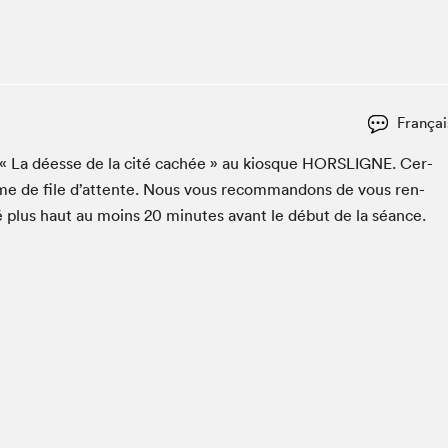
Espace ado | Lis-moi MTL
Espace des tout-petits
Espace Radio-Canada
La cabane à culture
Françai
La Maison des libraires
Le Salon dans ta classe
er « La déesse de la cité cachée » au kiosque
HORSLIGNE
. Cer­
ème de file d’at­tente. Nous vous recom­man­dons de vous ren­
Liseur Public
é plus haut au moins
20
min­utes avant le début de la séance.
Matinées scolaires Hydro-Québec
Narra
Vitrine du Festival littéraire international Metropolis
bleu au SLM