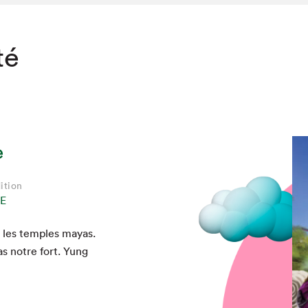
té
e
ition
E
r les tem­ples mayas.
as notre fort. Yung