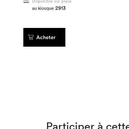
Disponible sur place
2913
au kiosque
Que cher
Acheter
Participer à cette