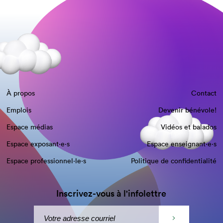
À propos
Contact
Emplois
Devenir bénévole!
Espace médias
Vidéos et balados
Espace exposant·e⋅s
Espace enseignant·e⋅s
Espace professionnel·le⋅s
Politique de confidentialité
Inscrivez-vous à l'infolettre