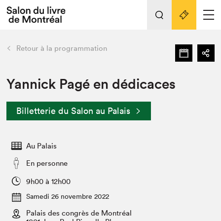
L'événement
Nos activités
retour
Retour à la programmation
Préparer sa visite au Salon
Liens pratiques
Yannick Pagé en dédicaces
Préparer sa visite
Billetterie du Salon au Palais
Actualités
Salon au Palais
Au Palais
SLM PRO
Salon dans la ville et en ligne
En personne
Projets partenaires
9h00 à 12h00
Espace exposant⋅e⋅s
Samedi 26 novembre 2022
Espace enseignant·e·s
Palais des congrès de Montréal