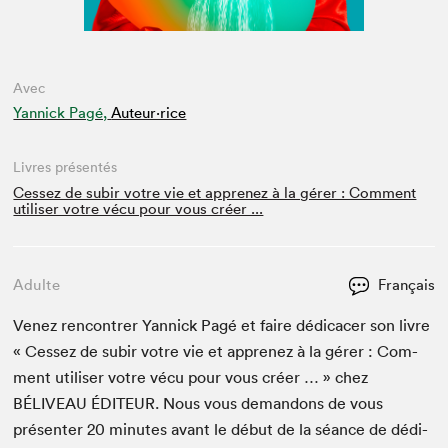
Avec
Yannick Pagé,
Auteur·rice
Livres présentés
Cessez de subir votre vie et apprenez à la gérer : Comment
utiliser votre vécu pour vous créer ...
Adulte
Français
Venez ren­con­tr­er Yan­nick Pagé et faire dédi­cac­er son livre
« Cessez de subir votre vie et apprenez à la gér­er : Com­
ment utilis­er votre vécu pour vous créer … » chez
BÉLIVEAU
ÉDI­TEUR
. Nous vous deman­dons de vous
présen­ter
20
min­utes avant le début de la séance de dédi­