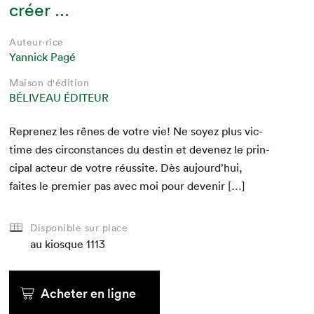
créer ...
Auteur·rice
Yannick Pagé
Maison d'édition
BÉLIVEAU ÉDITEUR
Reprenez les rênes de votre vie! Ne soyez plus vic­
time des cir­con­stances du des­tin et devenez le prin­
ci­pal acteur de votre réus­site. Dès aujourd’hui,
faites le pre­mier pas avec moi pour devenir […]
Disponible sur place
au kiosque
1113
Acheter en ligne