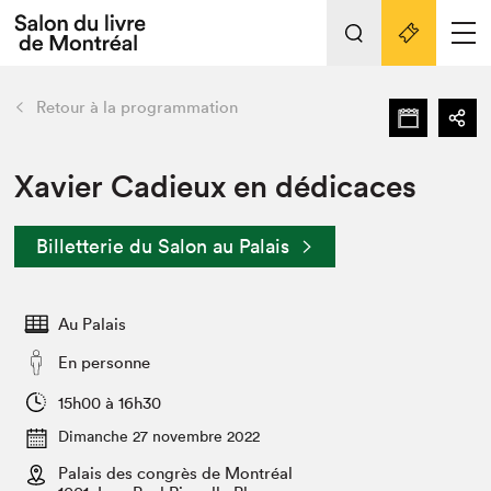
L'événement
Nos activités
retour
Retour à la programmation
Préparer sa visite au Salon
Liens pratiques
Xavier Cadieux en dédicaces
Préparer sa visite
Billetterie du Salon au Palais
Actualités
Salon au Palais
Au Palais
SLM PRO
Salon dans la ville et en ligne
En personne
Projets partenaires
15h00 à 16h30
Espace exposant⋅e⋅s
Dimanche 27 novembre 2022
Espace enseignant·e·s
Palais des congrès de Montréal