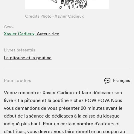
Crédits Photo - Xavier Cadieux
Avec
Xavier Cadieux,
Auteur·rice
Livres présentés
La pitoune et la poutine
Pour tou⋅te⋅s
Français
Venez ren­con­tr­er Xavier Cadieux et faire dédi­cac­er son
livre « La pitoune et la pou­tine » chez
POW
POW
. Nous
vous deman­dons de vous présen­ter
20
min­utes avant le
début de la séance de dédi­caces à la caisse du kiosque
indiqué plus haut. Pour un cer­tain nom­bre d’auteurs et
d’autrices, vous devrez vous faire remet­tre un coupon au