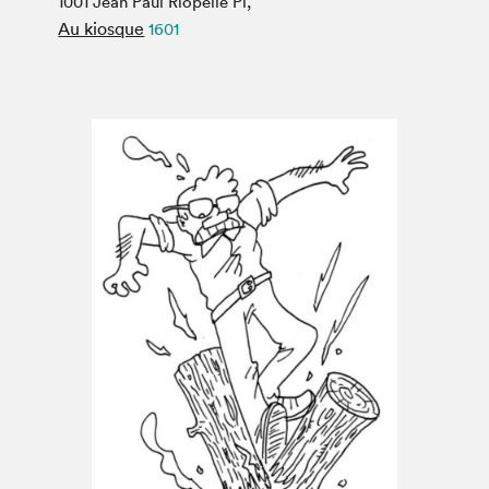
1001 Jean Paul Riopelle Pl,
Espace médias
Au kiosque
1601