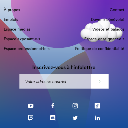
À propos
Contact
Emplois
Devenir bénévole!
Espace médias
Vidéos et balados
Espace exposant·e⋅s
Espace enseignant·e⋅s
Espace professionnel·le⋅s
Politique de confidentialité
Inscrivez-vous à l'infolettre