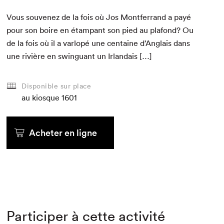
Vous sou­venez de la fois où Jos Mont­fer­rand a payé
pour son boire en étam­pant son pied au pla­fond? Ou
de la fois où il a var­lopé une cen­taine d’Anglais dans
une riv­ière en swinguant un Irlandais […]
Disponible sur place
au kiosque
1601
Acheter en ligne
Participer à cette activité