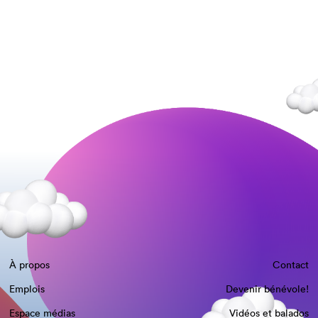
À propos
Contact
Emplois
Devenir bénévole!
Espace médias
Vidéos et balados