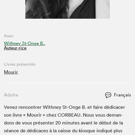
Avec
Withney St-Onge B.,
Auteur·rice
Livres présentés
Mourir
Adulte
Français
Venez ren­con­tr­er With­ney St-Onge B. et faire dédi­cac­er
son livre « Mourir » chez
COR­BEAU
. Nous vous deman­
dons de vous présen­ter
20
min­utes avant le début de la
séance de dédi­caces à la caisse du kiosque indiqué plus