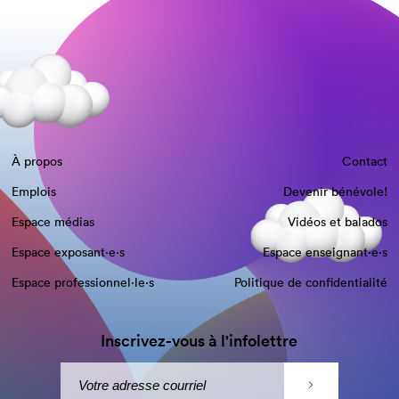
À propos
Contact
Emplois
Devenir bénévole!
Espace médias
Vidéos et balados
Espace exposant·e⋅s
Espace enseignant·e⋅s
Espace professionnel·le⋅s
Politique de confidentialité
Inscrivez-vous à l'infolettre