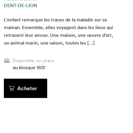
DENT-DE-LION
L’enfant remar­que les traces de la mal­adie sur sa
maman. Ensem­ble, elles voy­a­gent dans les lieux qui
retra­cent leur amour. Une mai­son, une œuvre d’art,
un ani­mal marin, une sai­son, toutes les […]
Disponible sur place
au kiosque
1612
Acheter