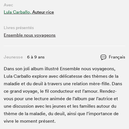
Avec
Lula Carballo,
Auteur·rice
Livres présentés
Ensemble nous voyageons
Jeunesse
6 à 9 ans
Français
Dans son joli album illus­tré Ensem­ble nous voy­a­geons,
Lula Car­ballo explore avec déli­catesse des thèmes de la
mal­adie et du deuil à tra­vers une rela­tion mère-fille. Dans
ce grand voy­age, le fil con­duc­teur est l’amour. Ren­dez-
vous pour une lec­ture ani­mée de l’al­bum par l’autrice et
une dis­cus­sion avec les jeunes et les familles autour du
thème de la mal­adie, du deuil, ain­si que l’im­por­tance de
vivre le moment présent.