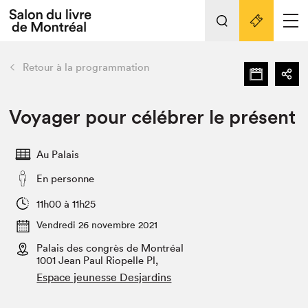
L'événement
Nos activités
retour
Retour à la programmation
Préparer sa visite au Salon
Liens pratiques
Voyager pour célébrer le présent
Préparer sa visite
Au Palais
Actualités
En personne
Salon au Palais
SLM PRO
11h00 à 11h25
Salon dans la ville et en ligne
Vendredi 26 novembre 2021
Palais des congrès de Montréal
Projets partenaires
Espace exposant⋅e⋅s
1001 Jean Paul Riopelle Pl,
Espace jeunesse Desjardins
Espace enseignant·e·s