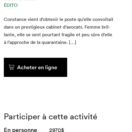
ÉDITO
Con­stance vient d’obtenir le poste qu’elle con­voitait
dans un pres­tigieux cab­i­net d’av­o­cats. Femme bril­
lante, elle se sent pour­tant frag­ile et peu sûre d’elle
à l’ap­proche de la quarantaine. […]
Acheter en ligne
Participer à cette activité
En personne
2970$