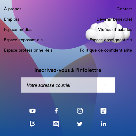
À propos
Contact
Emplois
Devenir bénévole!
Espace médias
Vidéos et balados
Espace exposant·e⋅s
Espace enseignant·e⋅s
Espace professionnel·le⋅s
Politique de confidentialité
Inscrivez-vous à l'infolettre