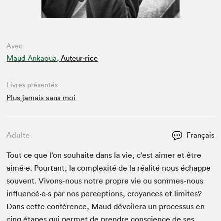
Avec
Maud Ankaoua,
Auteur·rice
Livres présentés
Plus jamais sans moi
Adulte
Français
Tout ce que l’on souhaite dans la vie, c’est aimer et être
aimé·e. Pour­tant, la com­plex­ité de la réal­ité nous échappe
sou­vent. Vivons-nous notre pro­pre vie ou sommes-nous
influencé·e·s par nos per­cep­tions, croy­ances et lim­ites?
Dans cette con­férence, Maud dévoil­era un proces­sus en
cinq étapes qui per­met de pren­dre con­science de ses