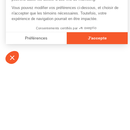
À propos
Contact
Emplois
Devenir bénévo
Espace médias
Vidéos et balad