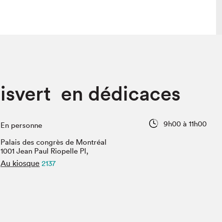
lais
Salon dans la ville et en ligne
isvert en dédicaces
tion
Programmation dans la ville
colaires Hydro-Québec
Programmation en ligne
Vidéos et balados
9h00 à 11h00
En personne
xposant·e·s
Palais des congrès de Montréal
teur·rice·s
1001 Jean Paul Riopelle Pl,
Au kiosque
2137