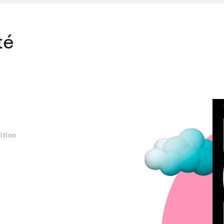
té
ition