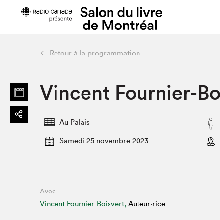
Retour à la programmation
Préparer sa visite
Salon au Pa
Vincent Fournier-Bo
Horaires et tarifs
Programma
Plan du Salon
Matinées s
Se rendre au Salon
SLM PRO
Au Palais
Accessibilité
Liste des e
Samedi 25 novembre 2023
Restauration
Liste des au
Code de conduite
Avec
Projets partenaires
Vincent Fournier-Boisvert,
Auteur·rice