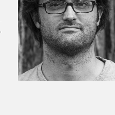
À propos du Salon
Liste des exposant·e·s
Liste des auteur·rice·s
s