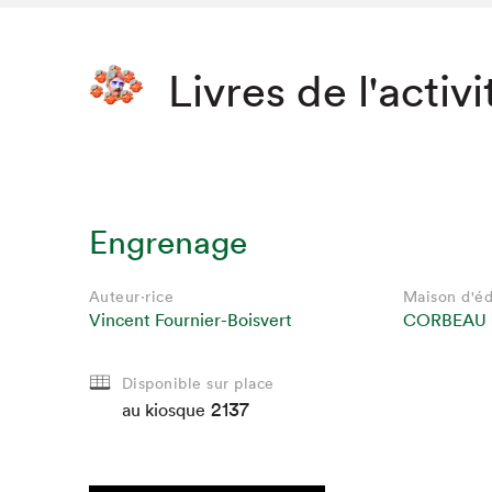
Livres de l'activi
Engrenage
Auteur·rice
Maison d'éd
Vincent Fournier-Boisvert
CORBEAU
Disponible sur place
2137
au kiosque