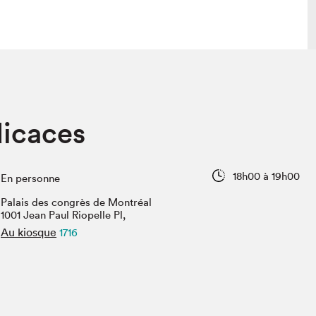
lais
Salon dans la ville et en ligne
dicaces
tion
Programmation dans la ville
colaires Hydro-Québec
Programmation en ligne
Vidéos et balados
18h00 à 19h00
En personne
xposant·e·s
Palais des congrès de Montréal
teur·rice·s
1001 Jean Paul Riopelle Pl,
Au kiosque
1716