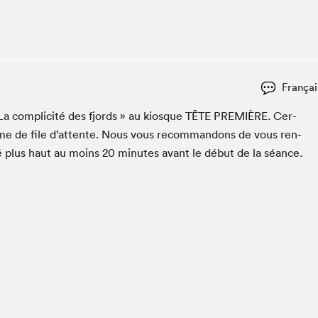
Espace ado | Lis-moi MTL
Espace des tout-petits
Espace Radio-Canada
La cabane à culture
Françai
La Maison des libraires
Le Salon dans ta classe
 La com­plic­ité des fjords » au kiosque
TÊTE
PRE­MIÈRE
. Cer­
ème de file d’at­tente. Nous vous recom­man­dons de vous ren­
Liseur Public
é plus haut au moins
20
min­utes avant le début de la séance.
Matinées scolaires Hydro-Québec
Narra
Vitrine du Festival littéraire international Metropolis
bleu au SLM