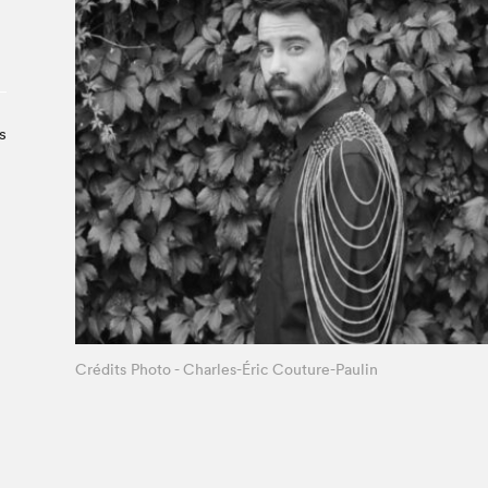
À propos du Salon
Liste des exposant·e·s
Liste des auteur·rice·s
s
Crédits Photo - Charles-Éric Couture-Paulin