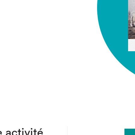
chez-vous?
 activité