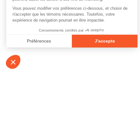
À propos
Contact
Emplois
Devenir bénévo
Espace médias
Vidéos et balad