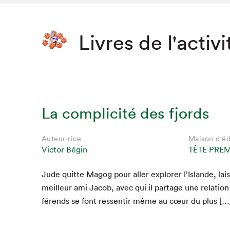
Livres de l'activi
La complicité des fjords
Auteur·rice
Maison d'éd
Victor Bégin
TÊTE PREM
Jude quitte Magog pour aller explor­er l’Islande, lais­
meilleur ami Jacob, avec qui il partage une rela­tion
férends se font ressen­tir même au cœur du plus […