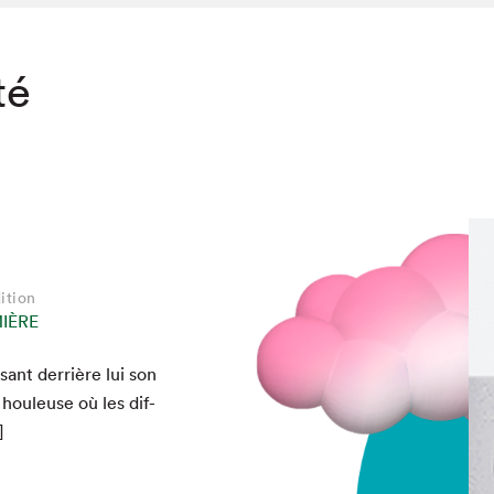
té
ition
IÈRE
sant der­rière lui son
 houleuse où les dif­
]