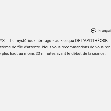
Espace ado | Lis-moi MTL
Espace des tout-petits
Espace Radio-Canada
La cabane à culture
Françai
La Maison des libraires
Le Salon dans ta classe
YX
— Le mys­térieux héritage » au kiosque
DE
L’APOTHÉOSE.
ys­tème de file d’at­tente. Nous vous recom­man­dons de vous ren
Liseur Public
é plus haut au moins
20
min­utes avant le début de la séance.
Matinées scolaires Hydro-Québec
Narra
Vitrine du Festival littéraire international Metropolis
bleu au SLM