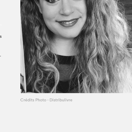
À propos du Salon
Liste des exposant·e·s
Liste des auteur·rice·s
s
­
Crédits Photo - Distribulivre