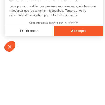
À propos
Contact
Emplois
Devenir bénévo
Espace médias
Vidéos et balad