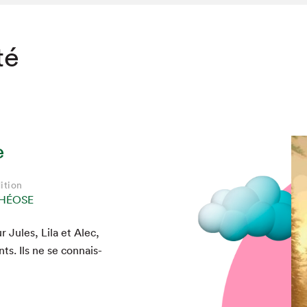
té
e
ition
THÉOSE
 Jules, Lila et Alec,
ts. Ils ne se con­nais­