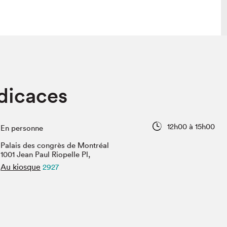
lais
Salon dans la ville et en ligne
dicaces
tion
Programmation dans la ville
colaires Hydro-Québec
Programmation en ligne
Vidéos et balados
12h00 à 15h00
En personne
xposant·e·s
Palais des congrès de Montréal
teur·rice·s
1001 Jean Paul Riopelle Pl,
Au kiosque
2927