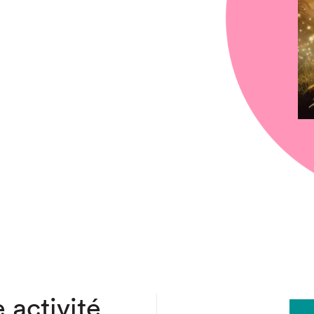
chez-vous?
 activité