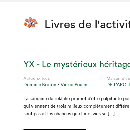
Livres de l'activi
YX - Le mystérieux héritag
Auteurs·rices
Maison d'éd
Dominic Breton
/
Vickie Poulin
DE L'APO
La semaine de relâche promet d’être pal­pi­tante pour
qui vien­nent de trois milieux com­plète­ment dif­féren
sent pas et les chances que leurs vies se […]