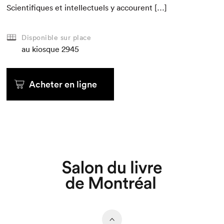
Sci­en­tifiques et intel­lectuels y accourent […]
Disponible sur place
au kiosque
2945
Acheter en ligne
Que cherchez-vous?