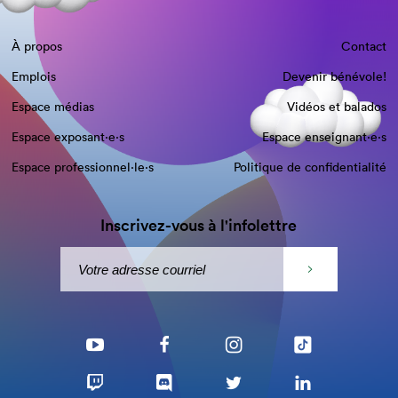
À propos
Contact
Emplois
Devenir bénévole!
Espace médias
Vidéos et balados
Espace exposant·e⋅s
Espace enseignant·e⋅s
Espace professionnel·le⋅s
Politique de confidentialité
Inscrivez-vous à l'infolettre