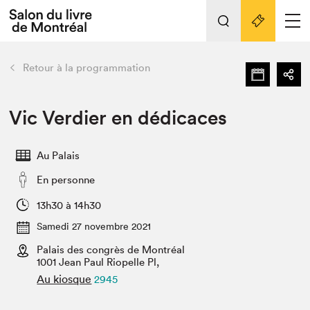
L'événement
Nos activités
retour
Retour à la programmation
Préparer sa visite au Salon
Liens pratiques
Vic Verdier en dédicaces
Préparer sa visite
Au Palais
Actualités
En personne
Salon au Palais
SLM PRO
13h30 à 14h30
Salon dans la ville et en ligne
Samedi 27 novembre 2021
Palais des congrès de Montréal
Projets partenaires
Espace exposant⋅e⋅s
1001 Jean Paul Riopelle Pl,
Au kiosque
2945
Espace enseignant·e·s