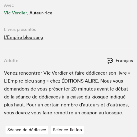
Avec
Vic Verdier,
Auteur·rice
Livres présentés
L’Empire bleu sang
Adulte
Français
Venez ren­con­tr­er Vic Verdier et faire dédi­cac­er son livre «
L’Empire bleu sang » chez
ÉDI­TIONS
ALIRE
. Nous vous
deman­dons de vous présen­ter
20
min­utes avant le début
de la séance de dédi­caces à la caisse du kiosque indiqué
plus haut. Pour un cer­tain nom­bre d’auteurs et d’autrices,
vous devrez vous faire remet­tre un coupon au kiosque.
Séance de dédicace
Science-fiction