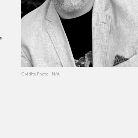
À propos du Salon
Liste des exposant·e·s
Liste des auteur·rice·s
s
Crédits Photo - N/A