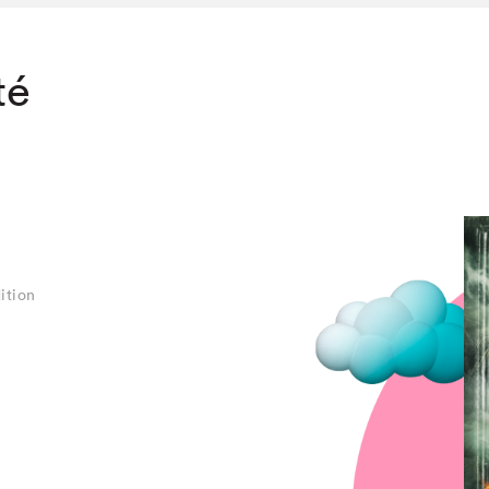
té
ition
chez-vous?