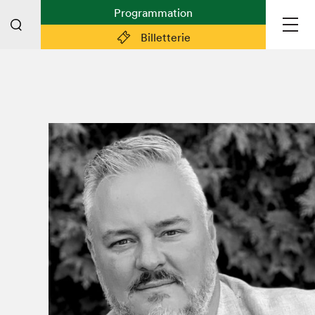
Programmation
Billetterie
Liens pratiques
Plan du Salon
Préparer sa visite
Partenaires
Espace médias
Espace exposant·e·s
Espace enseignant·e·s
Espace participant⋅e⋅s
Espace Salon dans la ville
Espace bénévoles
Devenir bénévole