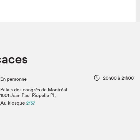
lais
Salon dans la ville et en ligne
caces
tion
Programmation dans la ville
colaires Hydro-Québec
Programmation en ligne
Vidéos et balados
20h00 à 21h00
En personne
xposant·e·s
Palais des congrès de Montréal
teur·rice·s
1001 Jean Paul Riopelle Pl,
Au kiosque
2137