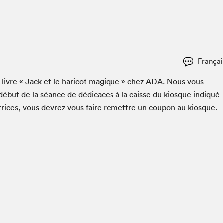
Espace ado | Lis-moi MTL
Espace des tout-petits
Espace Radio-Canada
La cabane à culture
Françai
La Maison des libraires
Le Salon dans ta classe
n livre « Jack et le hari­cot mag­ique » chez
ADA
. Nous vous
début de la séance de dédi­caces à la caisse du kiosque indiqué
Liseur Public
utrices, vous devrez vous faire remet­tre un coupon au kiosque.
Matinées scolaires Hydro-Québec
Narra
Vitrine du Festival littéraire international Metropolis
bleu au SLM