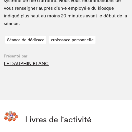
sys­tème de file d’at­tente. Nous vous recom­man­dons de
vous ren­seign­er auprès d’un·e employé·e du kiosque
indiqué plus haut au moins
20
min­utes avant le début de la
séance.
Séance de dédicace
croissance personnelle
Présenté par
LE DAUPHIN BLANC
Livres de l'activité