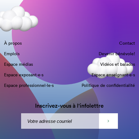
À propos
Contact
Emplois
Devenir bénévole!
Espace médias
Vidéos et balados
Espace exposant·e⋅s
Espace enseignant·e⋅s
Espace professionnel·le⋅s
Politique de confidentialité
Inscrivez-vous à l'infolettre