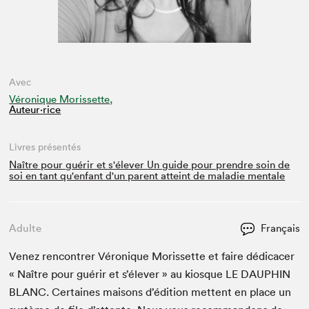
Avec
Véronique Morissette,
Auteur·rice
Livres présentés
Naître pour guérir et s'élever Un guide pour prendre soin de
soi en tant qu'enfant d'un parent atteint de maladie mentale
Adulte
Français
Venez ren­con­tr­er Véronique Moris­sette et faire dédi­cac­er
« Naître pour guérir et s’élever » au kiosque
LE
DAUPHIN
BLANC
. Cer­taines maisons d’édi­tion met­tent en place un