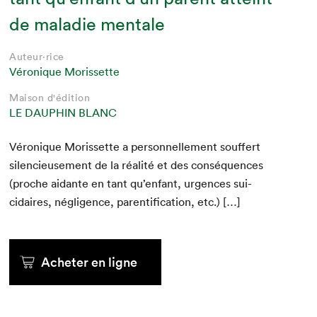
de maladie mentale
Auteur·rice
Véronique Morissette
Maison d'édition
LE DAUPHIN BLANC
Véronique Moris­sette a per­son­nelle­ment souf­fert
silen­cieuse­ment de la réal­ité et des con­séquences
(proche aidante en tant qu’enfant, urgences sui­
cidaires, nég­li­gence, par­en­tifi­ca­tion, etc.) […]
Acheter en ligne