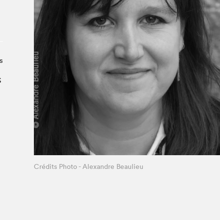
À propos du Salon
Liste des exposant·e·s
Liste des auteur·rice·s
s
S
e
Crédits Photo - Alexandre Beaulieu