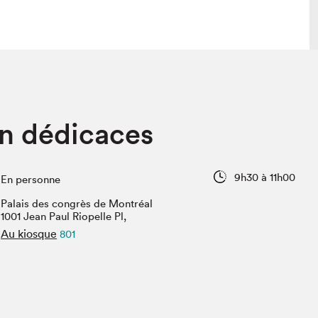
lais
Salon dans la ville et en ligne
n dédicaces
tion
Programmation dans la ville
colaires Hydro-Québec
Programmation en ligne
Vidéos et balados
9h30 à 11h00
En personne
xposant·e·s
Palais des congrès de Montréal
teur·rice·s
1001 Jean Paul Riopelle Pl,
Au kiosque
801