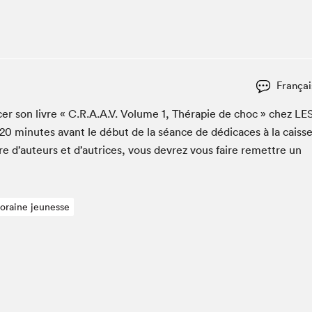
Espace ado | Lis-moi MTL
Espace des tout-petits
Espace Radio-Canada
La cabane à culture
Françai
La Maison des libraires
Le Salon dans ta classe
c­er son livre « C.R.A.A.V. Vol­ume
1
, Thérapie de choc » chez
LE
20
min­utes avant le début de la séance de dédi­caces à la caiss
Liseur Public
re d’auteurs et d’autrices, vous devrez vous faire remet­tre un
Matinées scolaires Hydro-Québec
Narra
Vitrine du Festival littéraire international Metropolis
bleu au SLM
poraine jeunesse