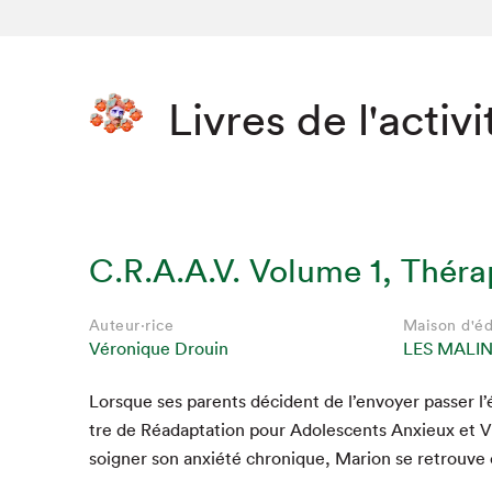
Livres de l'activi
C.R.A.A.V. Volume 1, Théra
Auteur·rice
Maison d'éd
Véronique Drouin
LES MALI
Lorsque ses par­ents déci­dent de l’en­voy­er pass­er l
tre de Réadap­ta­tion pour Ado­les­cents Anx­ieux et V
soign­er son anx­iété chronique, Mar­i­on se retrou­ve