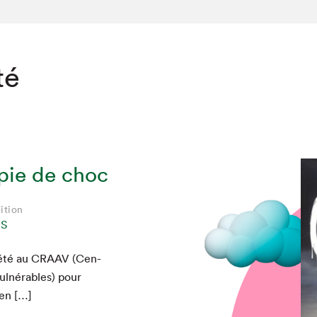
té
pie de choc
ition
NS
’été au
CRAAV
(Cen­
ul­nérables) pour
 en […]