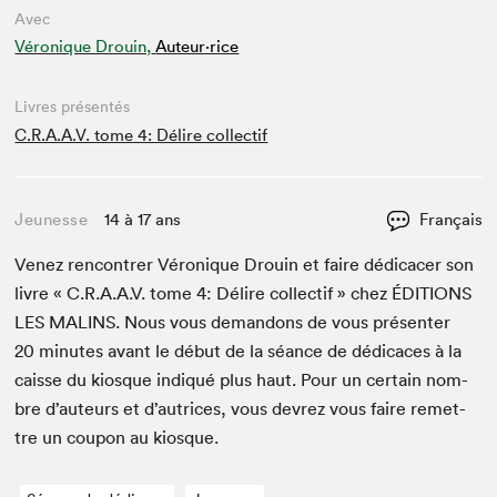
Avec
Véronique Drouin,
Auteur·rice
Livres présentés
C.R.A.A.V. tome 4: Délire collectif
Jeunesse
14 à 17 ans
Français
Venez ren­con­tr­er Véronique Drouin et faire dédi­cac­er son
livre « C.R.A.A.V. tome
4
: Délire col­lec­tif » chez
ÉDI­TIONS
LES
MALINS
. Nous vous deman­dons de vous présen­ter
20
min­utes avant le début de la séance de dédi­caces à la
caisse du kiosque indiqué plus haut. Pour un cer­tain nom­
bre d’auteurs et d’autrices, vous devrez vous faire remet­
tre un coupon au kiosque.