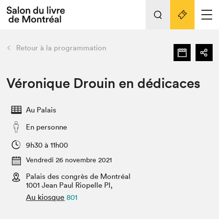
L'événement
Nos activités
retour
Retour à la programmation
Préparer sa visite au Salon
Liens pratiques
Véronique Drouin en dédicaces
Préparer sa visite
Au Palais
Actualités
En personne
Salon au Palais
SLM PRO
9h30 à 11h00
Salon dans la ville et en ligne
Vendredi 26 novembre 2021
Palais des congrès de Montréal
Projets partenaires
Espace exposant⋅e⋅s
1001 Jean Paul Riopelle Pl,
Au kiosque
801
Espace enseignant·e·s