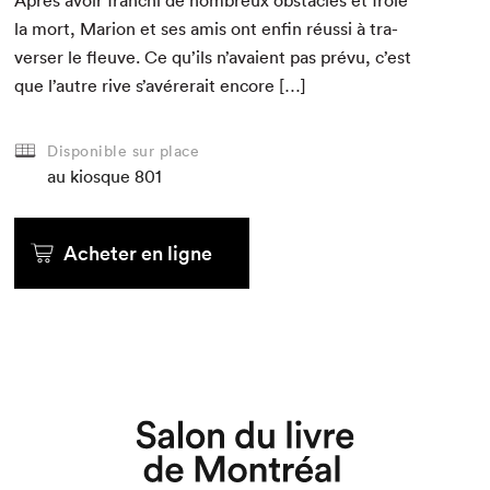
Après avoir franchi de nom­breux obsta­cles et frôlé
la mort, Mar­i­on et ses amis ont enfin réus­si à tra­
vers­er le fleuve. Ce qu’ils n’avaient pas prévu, c’est
que l’autre rive s’avérerait encore […]
Disponible sur place
au kiosque
801
Acheter en ligne
Que cherchez-vous?