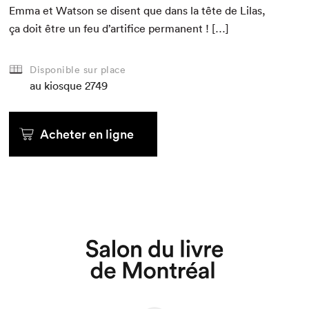
Emma et Wat­son se dis­ent que dans la tête de Lilas,
ça doit être un feu d’ar­ti­fice permanent ! […]
Disponible sur place
au kiosque
2749
Acheter en ligne
Que cherchez-vous?