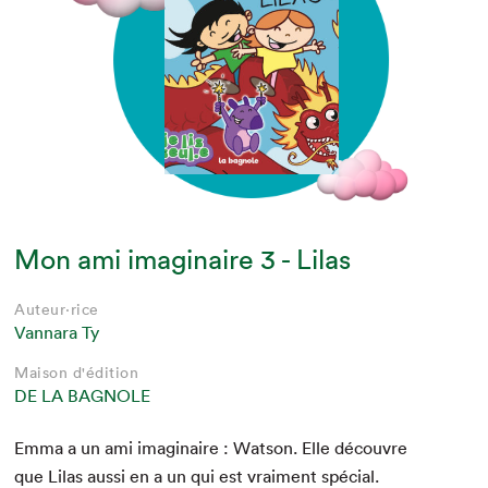
Mon ami imaginaire 3 - Lilas
Auteur·rice
Vannara Ty
Maison d'édition
DE LA BAGNOLE
Emma a un ami imag­i­naire : Wat­son. Elle décou­vre
que Lilas aus­si en a un qui est vrai­ment spé­cial.