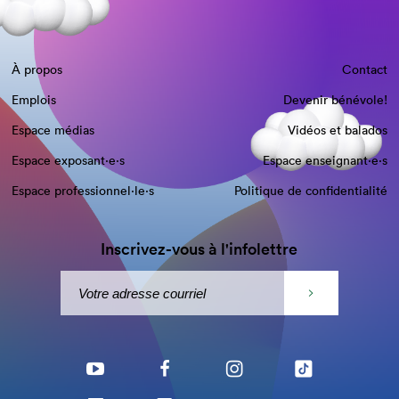
À propos
Contact
Emplois
Devenir bénévole!
Espace médias
Vidéos et balados
Espace exposant·e⋅s
Espace enseignant·e⋅s
Espace professionnel·le⋅s
Politique de confidentialité
Inscrivez-vous à l'infolettre