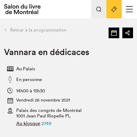
L'événement
Nos activités
retour
Retour à la programmation
Préparer sa visite au Salon
Liens pratiques
Vannara en dédicaces
Préparer sa visite
Au Palais
Actualités
En personne
Salon au Palais
SLM PRO
14h00 à 15h30
Salon dans la ville et en ligne
Vendredi 26 novembre 2021
Palais des congrès de Montréal
Projets partenaires
Espace exposant⋅e⋅s
1001 Jean Paul Riopelle Pl,
Au kiosque
2749
Espace enseignant·e·s