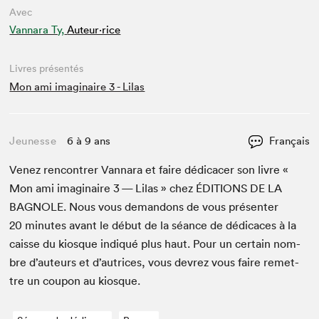
Avec
Vannara Ty,
Auteur·rice
Livres présentés
Mon ami imaginaire 3 - Lilas
Jeunesse
6 à 9 ans
Français
Venez ren­con­tr­er Van­nara et faire dédi­cac­er son livre «
Mon ami imag­i­naire
3
— Lilas » chez
ÉDI­TIONS
DE
LA
BAG­NOLE
. Nous vous deman­dons de vous présen­ter
20
min­utes avant le début de la séance de dédi­caces à la
caisse du kiosque indiqué plus haut. Pour un cer­tain nom­
bre d’auteurs et d’autrices, vous devrez vous faire remet­
tre un coupon au kiosque.