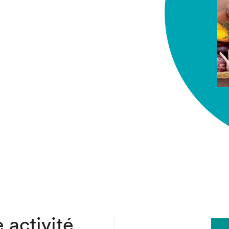
chez-vous?
 activité