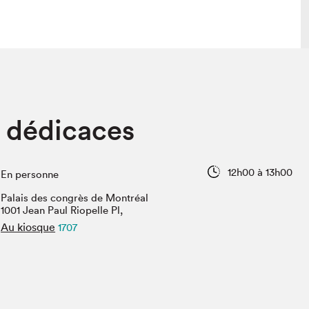
lais
Salon dans la ville et en ligne
 dédicaces
tion
Programmation dans la ville
colaires Hydro-Québec
Programmation en ligne
Vidéos et balados
12h00 à 13h00
En personne
xposant·e·s
Palais des congrès de Montréal
teur·rice·s
1001 Jean Paul Riopelle Pl,
Au kiosque
1707