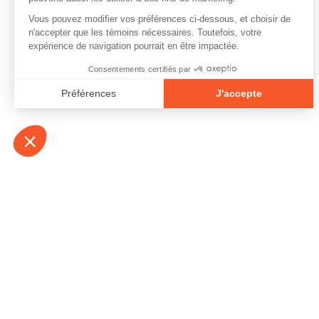
À propos
Contact
Emplois
Devenir bénévo
Espace médias
Vidéos et balad