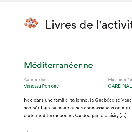
Livres de l'activi
Méditerranéenne
Auteur·rice
Maison d'éd
Vanessa Perrone
CARDINAL
Née dans une famille ital­i­enne, la Québé­coise Vane
son héritage culi­naire et ses con­nais­sances en nutri­
diète méditer­ranéenne. Guidée par le plaisir, […]