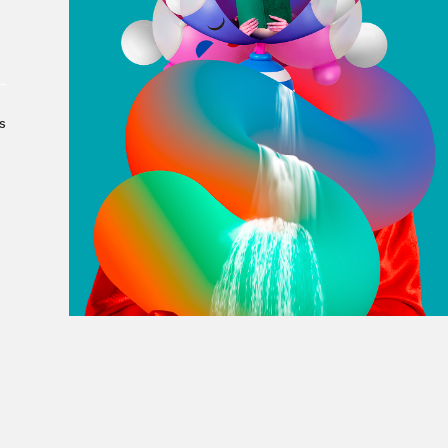
À propos du Salon
Liste des exposant·e·s
Liste des auteur·rice·s
s