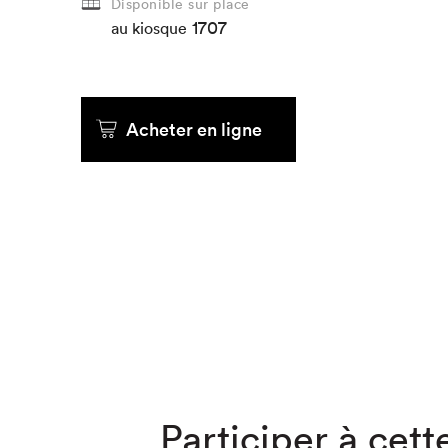
Disponible sur place
1707
au kiosque
Que cher
Acheter en ligne
Participer à cette