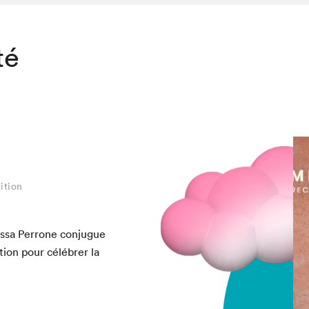
té
ition
s­sa Per­rone con­jugue
tion pour célébr­er la