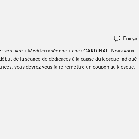
Espace ado | Lis-moi MTL
Espace des tout-petits
Espace Radio-Canada
La cabane à culture
Françai
La Maison des libraires
Le Salon dans ta classe
c­er son livre « Méditer­ranéenne » chez
CAR­DI­NAL
. Nous vous
début de la séance de dédi­caces à la caisse du kiosque indiqué
Liseur Public
utrices, vous devrez vous faire remet­tre un coupon au kiosque.
Matinées scolaires Hydro-Québec
Narra
Vitrine du Festival littéraire international Metropolis
bleu au SLM