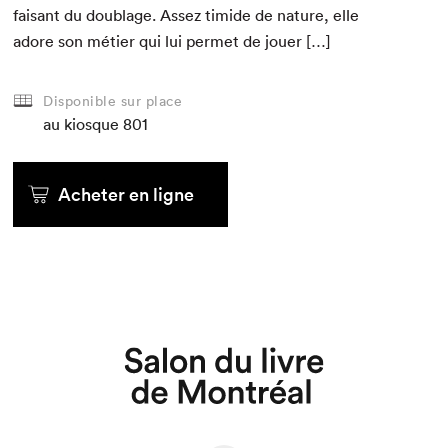
faisant du dou­blage. Assez timide de nature, elle
adore son méti­er qui lui per­met de jouer […]
Disponible sur place
au kiosque
801
Acheter en ligne
Que cherchez-vous?