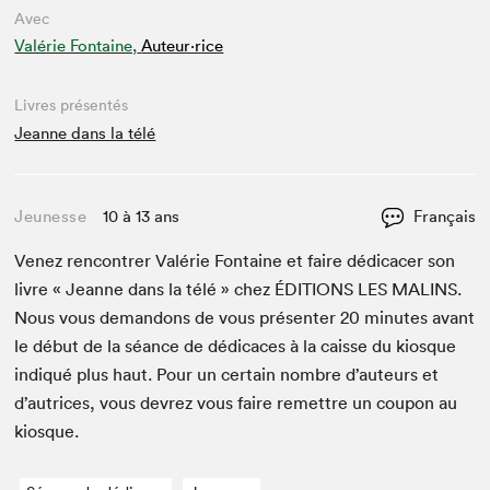
Avec
Valérie Fontaine,
Auteur·rice
Livres présentés
Jeanne dans la télé
Jeunesse
10 à 13 ans
Français
Venez ren­con­tr­er Valérie Fontaine et faire dédi­cac­er son
livre « Jeanne dans la télé » chez
ÉDI­TIONS
LES
MALINS
.
Nous vous deman­dons de vous présen­ter
20
min­utes avant
le début de la séance de dédi­caces à la caisse du kiosque
indiqué plus haut. Pour un cer­tain nom­bre d’auteurs et
d’autrices, vous devrez vous faire remet­tre un coupon au
kiosque.