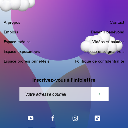
À propos
Contact
Emplois
Devenir bénévole!
Espace médias
Vidéos et balados
Espace exposant·e⋅s
Espace enseignant·e⋅s
Espace professionnel·le⋅s
Politique de confidentialité
Inscrivez-vous à l'infolettre