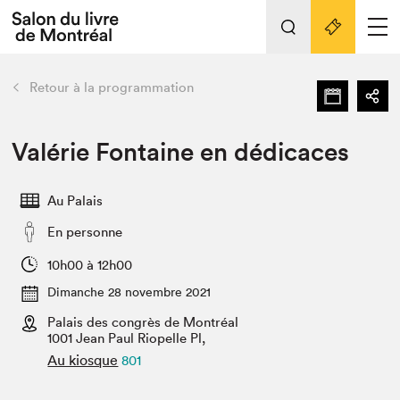
L'événement
Nos activités
retour
Retour à la programmation
Préparer sa visite au Salon
Liens pratiques
Valérie Fontaine en dédicaces
Préparer sa visite
Au Palais
Actualités
En personne
Salon au Palais
SLM PRO
10h00 à 12h00
Salon dans la ville et en ligne
Dimanche 28 novembre 2021
Palais des congrès de Montréal
Projets partenaires
Espace exposant⋅e⋅s
1001 Jean Paul Riopelle Pl,
Au kiosque
801
Espace enseignant·e·s