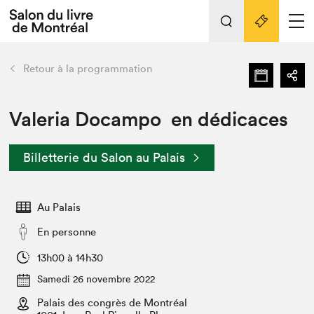
L'événement
Nos activités
retour
Retour à la programmation
Préparer sa visite au Salon
Liens pratiques
Valeria Docampo en dédicaces
Préparer sa visite
Billetterie du Salon au Palais
Actualités
Salon au Palais
Au Palais
SLM PRO
Salon dans la ville et en ligne
En personne
Projets partenaires
13h00 à 14h30
Espace exposant⋅e⋅s
Samedi 26 novembre 2022
Espace enseignant·e·s
Palais des congrès de Montréal