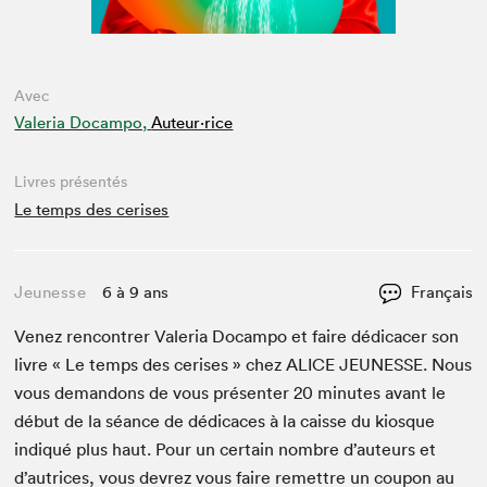
Avec
Valeria Docampo,
Auteur·rice
Livres présentés
Le temps des cerises
Jeunesse
6 à 9 ans
Français
Venez ren­con­tr­er Vale­ria Docam­po et faire dédi­cac­er son
livre « Le temps des ceris­es » chez
ALICE
JEUNESSE
. Nous
vous deman­dons de vous présen­ter
20
min­utes avant le
début de la séance de dédi­caces à la caisse du kiosque
indiqué plus haut. Pour un cer­tain nom­bre d’auteurs et
d’autrices, vous devrez vous faire remet­tre un coupon au