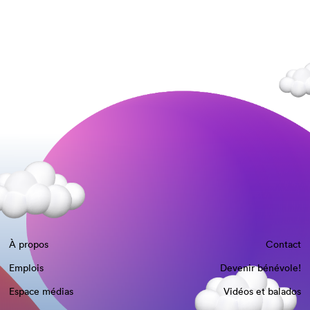
À propos
Contact
Emplois
Devenir bénévole!
Espace médias
Vidéos et balados