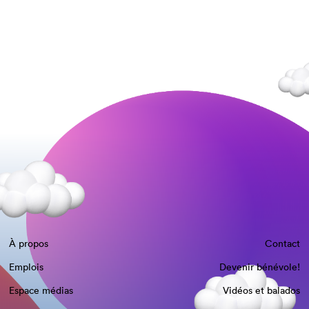
À propos
Contact
Emplois
Devenir bénévole!
Espace médias
Vidéos et balados