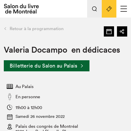
L'événement
Nos activités
retour
Retour à la programmation
Préparer sa visite au Salon
Liens pratiques
Valeria Docampo en dédicaces
Préparer sa visite
Billetterie du Salon au Palais
Actualités
Salon au Palais
Au Palais
SLM PRO
Salon dans la ville et en ligne
En personne
Projets partenaires
11h00 à 12h00
Espace exposant⋅e⋅s
Samedi 26 novembre 2022
Espace enseignant·e·s
Palais des congrès de Montréal