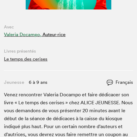
Avec
Valeria Docampo,
Auteur·rice
Livres présentés
Le temps des cerises
Jeunesse
6 à 9 ans
Français
Venez ren­con­tr­er Vale­ria Docam­po et faire dédi­cac­er son
livre « Le temps des ceris­es » chez
ALICE
JEUNESSE
. Nous
vous deman­dons de vous présen­ter
20
min­utes avant le
début de la séance de dédi­caces à la caisse du kiosque
indiqué plus haut. Pour un cer­tain nom­bre d’auteurs et
d’autrices, vous devrez vous faire remet­tre un coupon au