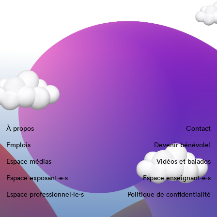
À propos
Contact
Emplois
Devenir bénévole!
Espace médias
Vidéos et balados
Espace exposant·e⋅s
Espace enseignant·e⋅s
Espace professionnel·le⋅s
Politique de confidentialité