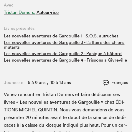
Avec
Tristan Demers,
Auteur·rice
Livres présentés
Les nouvelles aventures de Gargouille 1 - S.O.S. autruches
Les nouvelles aventures de Gargouille 3 - L'affaire des chiens
mutants
Les nouvelles aventures de Gargouille 2 - Panique à bâbord
Les nouvelles aventures de Gargouille 4 - Frissons à Givreville
Jeunesse
6 à 9 ans , 10 à 13 ans
Français
Venez ren­con­tr­er Tris­tan Demers et faire dédi­cac­er ses
livres « Les nou­velles aven­tures de Gar­gouille » chez
ÉDI­
TIONS
MICHEL
QUINTIN
. Nous vous deman­dons de vous
présen­ter
20
min­utes avant le début de la séance de dédi­
caces à la caisse du kiosque indiqué plus haut. Pour un cer­