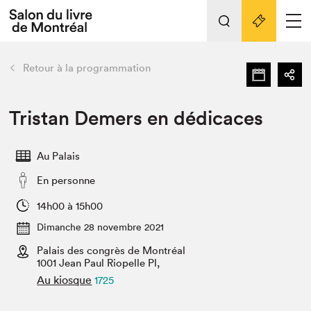
L'événement
Nos activités
retour
Retour à la programmation
Préparer sa visite au Salon
Liens pratiques
Tristan Demers en dédicaces
Préparer sa visite
Au Palais
Actualités
En personne
Salon au Palais
SLM PRO
14h00 à 15h00
Salon dans la ville et en ligne
Dimanche 28 novembre 2021
Palais des congrès de Montréal
Projets partenaires
Espace exposant⋅e⋅s
1001 Jean Paul Riopelle Pl,
Au kiosque
1725
Espace enseignant·e·s