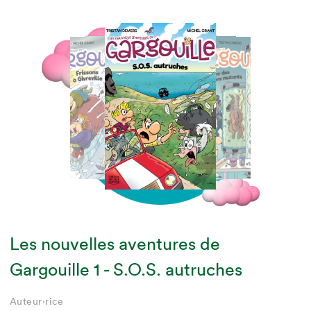
Les nouvelles aventures de
Gargouille 1 - S.O.S. autruches
Auteur·rice
Auteur·rice
Auteur·rice
Auteur·rice
Auteur·rice
Auteur·rice
Auteur·rice
Auteur·rice
Auteur·rice