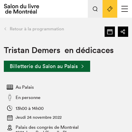
L'événement
Nos activités
retour
Retour à la programmation
Préparer sa visite au Salon
Liens pratiques
Tristan Demers en dédicaces
Préparer sa visite
Billetterie du Salon au Palais
Actualités
Salon au Palais
Au Palais
SLM PRO
Salon dans la ville et en ligne
En personne
Projets partenaires
13h00 à 14h00
Espace exposant⋅e⋅s
Jeudi 24 novembre 2022
Espace enseignant·e·s
Palais des congrès de Montréal