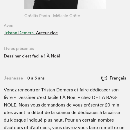
Crédits Photo - Mélanie Crête
Avec
Tristan Demers,
Auteur·rice
Livres présentés
Dessiner c'est facile ! À Noël
Jeunesse
0 à 5 ans
Français
Venez ren­con­tr­er Tris­tan Demers et faire dédi­cac­er son
livre « Dessin­er c’est facile ! À Noël » chez
DE
LA
BAG­
NOLE
. Nous vous deman­dons de vous présen­ter
20
min­
utes avant le début de la séance de dédi­caces à la caisse
du kiosque indiqué plus haut. Pour un cer­tain nom­bre
d’auteurs et d’autrices, vous devrez vous faire remet­tre un