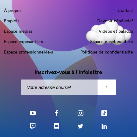
À propos
Contact
Emplois
Devenir bénévole!
Espace médias
Vidéos et balados
Espace exposant·e⋅s
Espace enseignant·e⋅s
Espace professionnel·le⋅s
Politique de confidentialité
Inscrivez-vous à l'infolettre