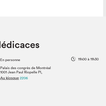
lais
Salon dans la ville et en ligne
dédicaces
tion
Programmation dans la ville
colaires Hydro-Québec
Programmation en ligne
Vidéos et balados
11h00 à 11h30
En personne
xposant·e·s
Palais des congrès de Montréal
teur·rice·s
1001 Jean Paul Riopelle Pl,
Au kiosque
2206