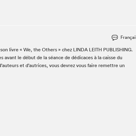
Espace ado | Lis-moi MTL
Espace des tout-petits
Espace Radio-Canada
La cabane à culture
Françai
La Maison des libraires
Le Salon dans ta classe
er son livre « We, the Oth­ers » chez
LIN­DA
LEI­TH
PUB­LISH­ING
.
s avant le début de la séance de dédi­caces à la caisse du
Liseur Public
d’auteurs et d’autrices, vous devrez vous faire remet­tre un
Matinées scolaires Hydro-Québec
Narra
Vitrine du Festival littéraire international Metropolis
bleu au SLM