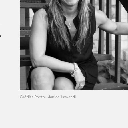
À propos du Salon
Liste des exposant·e·s
Liste des auteur·rice·s
s
Crédits Photo - Janice Lawandi