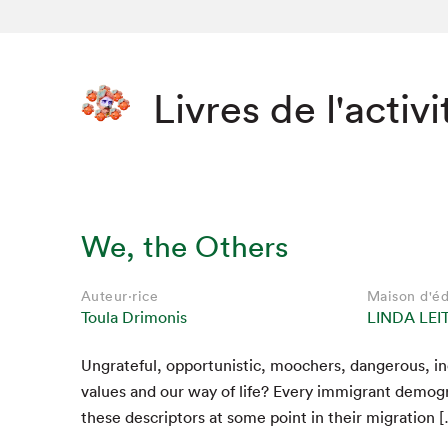
Livres de l'activi
We, the Others
Auteur·rice
Maison d'éd
Toula Drimonis
LINDA LEI
Ungrate­ful, oppor­tunis­tic, moochers, dan­ger­ous, in
val­ues and our way of life? Every immi­grant demo­g
these descrip­tors at some point in their migration 