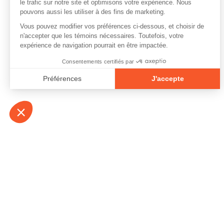
À propos
Contact
Emplois
Devenir bénévo
Espace médias
Vidéos et balad