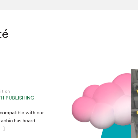
té
ition
TH PUBLISHING
com­pat­i­ble with our
raph­ic has heard
[…]