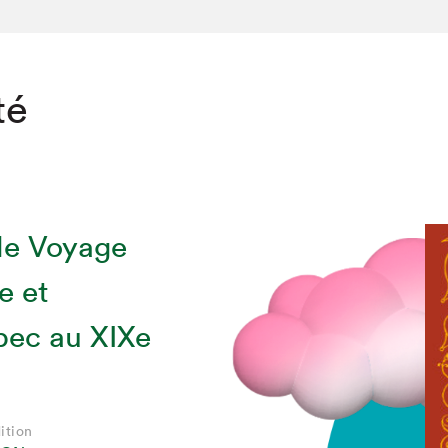
té
le Voyage
e et
bec au XIXe
ition