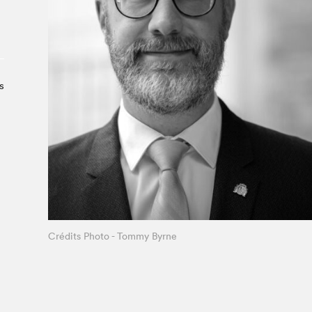
À propos du Salon
Liste des exposant·e·s
Liste des auteur·rice·s
s
Crédits Photo - Tommy Byrne