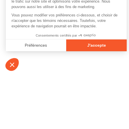
À propos
Contact
Emplois
Devenir bénévo
Espace médias
Vidéos et balad