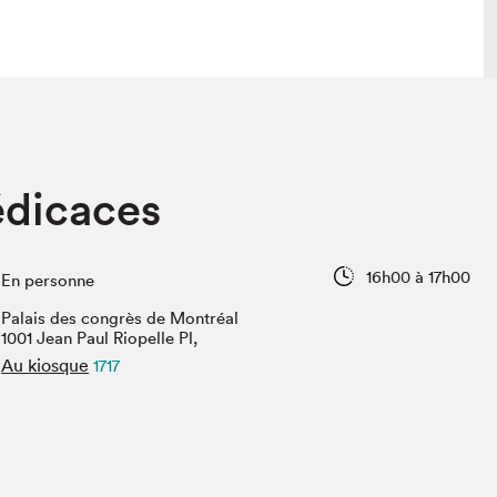
lais
Salon dans la ville et en ligne
dicaces
tion
Programmation dans la ville
colaires Hydro-Québec
Programmation en ligne
Vidéos et balados
16h00 à 17h00
En personne
xposant·e·s
Palais des congrès de Montréal
teur·rice·s
1001 Jean Paul Riopelle Pl,
Au kiosque
1717