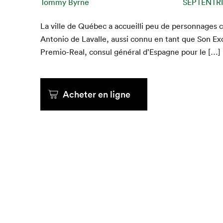
Tommy Byrne
SEPTENTR
Que cher
La ville de Québec a accueil­li peu de per­son­nage
Anto­nio de Lavalle, aus­si con­nu en tant que Son Ex
Pre­mio-Real, con­sul général d’Es­pagne pour le […]
Acheter en ligne