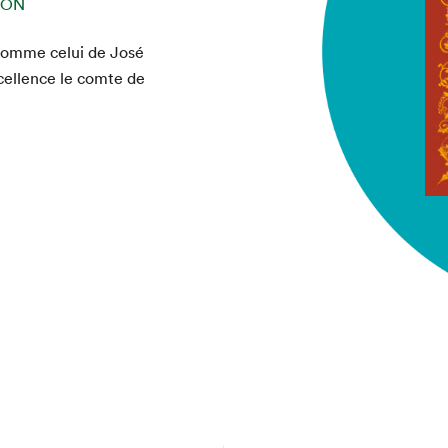
ION
chez-vous?
s comme celui de José
cel­lence le comte de