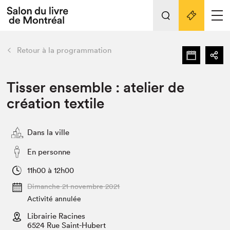
L'événement
Nos activités
retour
Retour à la programmation
Préparer sa visite au Salon
Liens pratiques
Tisser ensemble : atelier de
création textile
Préparer sa visite
Actualités
Dans la ville
Salon au Palais
SLM PRO
En personne
Salon dans la ville et en ligne
11h00 à 12h00
Projets partenaires
Dimanche 21 novembre 2021
Espace exposant⋅e⋅s
Activité annulée
Espace enseignant·e·s
Librairie Racines
6524 Rue Saint-Hubert