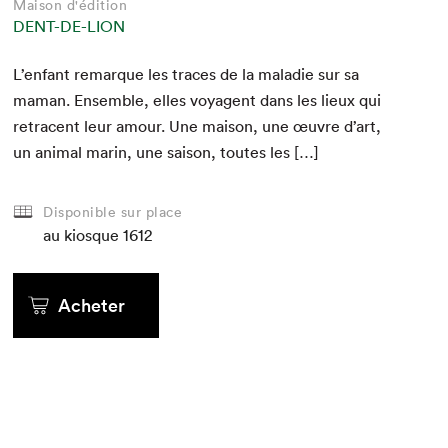
Maison d'édition
DENT-DE-LION
L’enfant remar­que les traces de la mal­adie sur sa
maman. Ensem­ble, elles voy­a­gent dans les lieux qui
retra­cent leur amour. Une mai­son, une œuvre d’art,
un ani­mal marin, une sai­son, toutes les […]
Disponible sur place
au kiosque
1612
Acheter