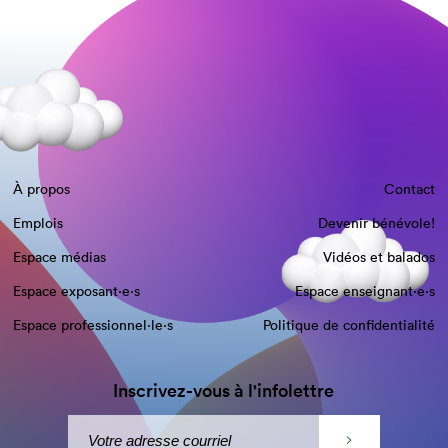
À propos
Contact
Emplois
Devenir bénévole!
Espace médias
Vidéos et balados
Espace exposant·e⋅s
Espace enseignant·e⋅s
Espace professionnel·le⋅s
Politique de confidentialité
Inscrivez-vous à l'infolettre