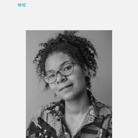
Espace médias
1612