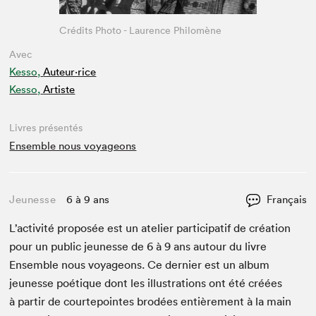
Crédits Photo - Laurence Philomène
Avec
Kesso,
Auteur·rice
Kesso,
Artiste
Livres présentés
Ensemble nous voyageons
Jeunesse
6 à 9 ans
Français
L’activité pro­posée est un ate­lier par­tic­i­patif de créa­tion
pour un pub­lic jeunesse de
6
à
9
ans autour du livre
Ensem­ble nous voy­a­geons. Ce dernier est un album
jeunesse poé­tique dont les illus­tra­tions ont été créées
à par­tir de courte­pointes brodées entière­ment à la main