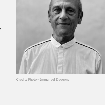
À propos du Salon
Liste des exposant·e·s
Liste des auteur·rice·s
s
Crédits Photo - Emmanuel Duogene