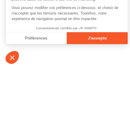
À propos
Contact
Emplois
Devenir bénévo
Espace médias
Vidéos et balad