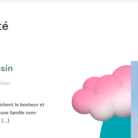
té
sin
ition
ichent le bon­heur et
 une famille nom­
e […]