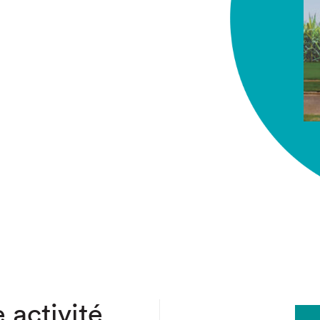
chez-vous?
 activité