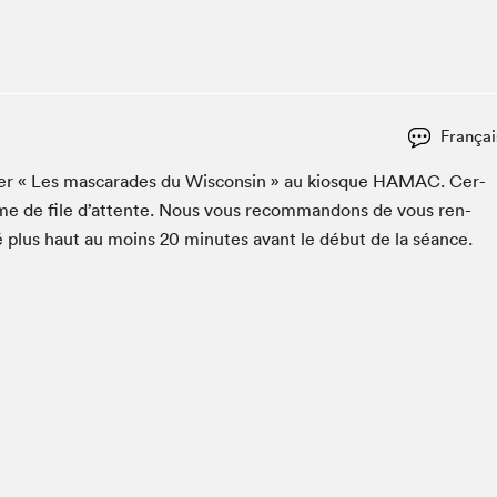
Espace ado | Lis-moi MTL
Espace des tout-petits
Espace Radio-Canada
La cabane à culture
Françai
La Maison des libraires
Le Salon dans ta classe
­er « Les mas­ca­rades du Wis­con­sin » au kiosque
HAMAC
. Cer­
ème de file d’at­tente. Nous vous recom­man­dons de vous ren­
Liseur Public
é plus haut au moins
20
min­utes avant le début de la séance.
Matinées scolaires Hydro-Québec
Narra
Vitrine du Festival littéraire international Metropolis
bleu au SLM