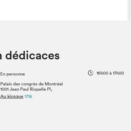
lais
Salon dans la ville et en ligne
 dédicaces
tion
Programmation dans la ville
colaires Hydro-Québec
Programmation en ligne
Vidéos et balados
16h00 à 17h00
En personne
xposant·e·s
Palais des congrès de Montréal
teur·rice·s
1001 Jean Paul Riopelle Pl,
Au kiosque
1716