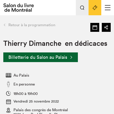
L'événement
Nos activités
retour
Retour à la programmation
Préparer sa visite au Salon
Liens pratiques
Thierry Dimanche en dédicaces
Préparer sa visite
Billetterie du Salon au Palais
Actualités
Salon au Palais
Au Palais
SLM PRO
Salon dans la ville et en ligne
En personne
Projets partenaires
18h00 à 19h00
Espace exposant⋅e⋅s
Vendredi 25 novembre 2022
Espace enseignant·e·s
Palais des congrès de Montréal