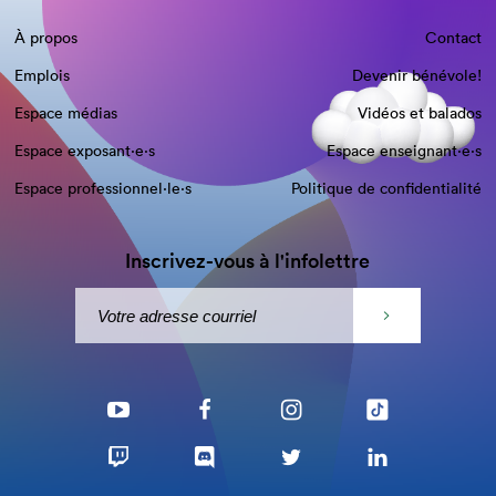
À propos
Contact
Emplois
Devenir bénévole!
Espace médias
Vidéos et balados
Espace exposant·e⋅s
Espace enseignant·e⋅s
Espace professionnel·le⋅s
Politique de confidentialité
Inscrivez-vous à l'infolettre