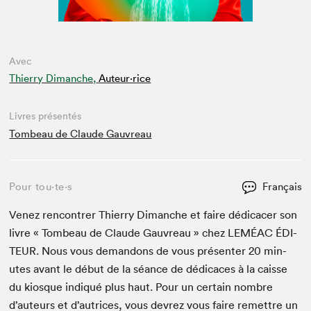
Avec
Thierry Dimanche,
Auteur·rice
Livres présentés
Tombeau de Claude Gauvreau
Pour tou⋅te⋅s
Français
Venez ren­con­tr­er Thier­ry Dimanche et faire dédi­cac­er son
livre « Tombeau de Claude Gau­vreau » chez
LEMÉAC
ÉDI­
TEUR
. Nous vous deman­dons de vous présen­ter
20
min­
utes avant le début de la séance de dédi­caces à la caisse
du kiosque indiqué plus haut. Pour un cer­tain nom­bre
d’auteurs et d’autrices, vous devrez vous faire remet­tre un