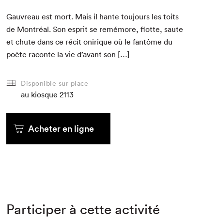
Gau­vreau est mort. Mais il hante tou­jours les toits
de Mon­tréal. Son esprit se remé­more, flotte, saute
et chute dans ce réc­it onirique où le fan­tôme du
poète racon­te la vie d’avant son […]
Disponible sur place
au kiosque
2113
Acheter en ligne
Participer à cette activité