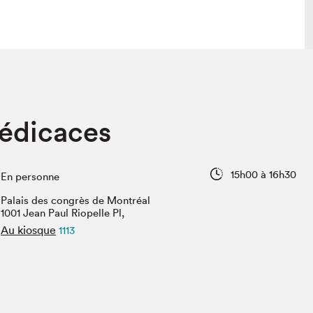
lais
Salon dans la ville et en ligne
dédicaces
tion
Programmation dans la ville
colaires Hydro-Québec
Programmation en ligne
Vidéos et balados
15h00 à 16h30
En personne
xposant·e·s
Palais des congrès de Montréal
teur·rice·s
1001 Jean Paul Riopelle Pl,
Au kiosque
1113