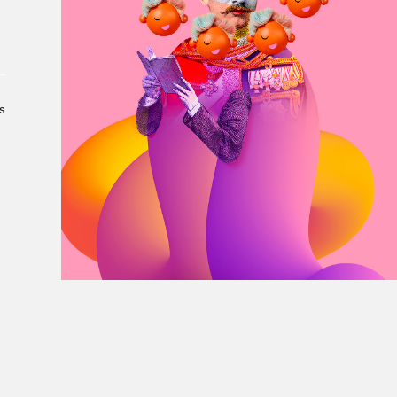
À propos du Salon
Liste des exposant·e·s
Liste des auteur·rice·s
s