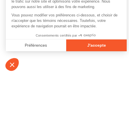
À propos
Contact
Emplois
Devenir bénévo
Espace médias
Vidéos et balad