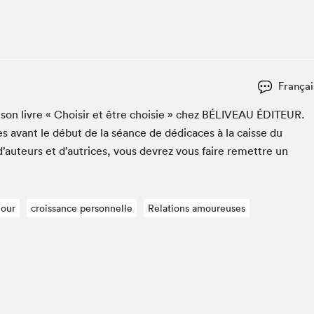
Espace ado | Lis-moi MTL
Espace des tout-petits
Espace Radio-Canada
La cabane à culture
Françai
La Maison des libraires
Le Salon dans ta classe
er son livre « Choisir et être choisie » chez
BÉLIVEAU
ÉDI­TEUR
.
s avant le début de la séance de dédi­caces à la caisse du
Liseur Public
d’auteurs et d’autrices, vous devrez vous faire remet­tre un
Matinées scolaires Hydro-Québec
Narra
Vitrine du Festival littéraire international Metropolis
bleu au SLM
our
croissance personnelle
Relations amoureuses