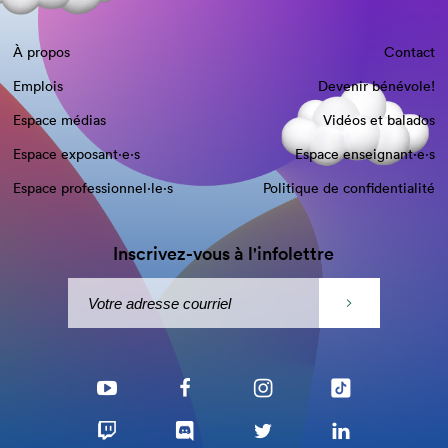
À propos
Contact
Emplois
Devenir bénévole!
Espace médias
Vidéos et balados
Espace exposant·e⋅s
Espace enseignant·e⋅s
Espace professionnel·le⋅s
Politique de confidentialité
Inscrivez-vous à l'infolettre