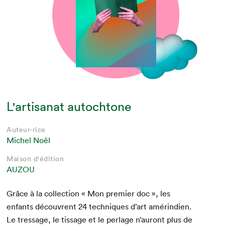
L'artisanat autochtone
Auteur·rice
Michel Noël
Maison d'édition
AUZOU
Grâce à la col­lec­tion « Mon pre­mier doc », les
enfants décou­vrent
24
tech­niques d’art amérin­di­en.
Le tres­sage, le tis­sage et le per­lage n’au­ront plus de