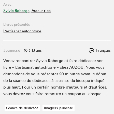
Avec
Sylvie Roberge,
Auteur·rice
Livres présentés
L'artisanat autochtone
Jeunesse
10 à 13 ans
Français
Venez ren­con­tr­er Sylvie Roberge et faire dédi­cac­er son
livre « L’ar­ti­sanat autochtone » chez
AUZOU
. Nous vous
deman­dons de vous présen­ter
20
min­utes avant le début
de la séance de dédi­caces à la caisse du kiosque indiqué
plus haut. Pour un cer­tain nom­bre d’auteurs et d’autrices,
vous devrez vous faire remet­tre un coupon au kiosque.
Séance de dédicace
Imagiers jeunesse