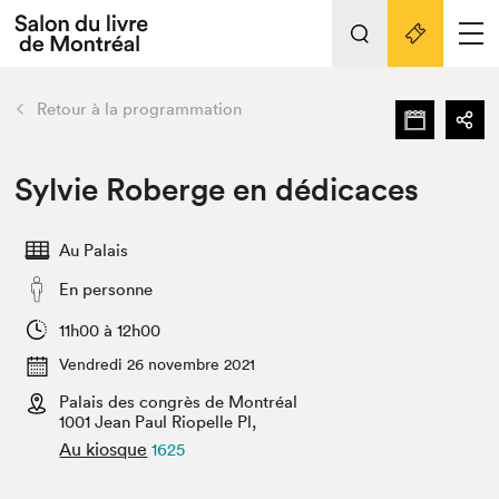
L'événement
Nos activités
retour
Retour à la programmation
Préparer sa visite au Salon
Liens pratiques
Sylvie Roberge en dédicaces
Préparer sa visite
Au Palais
Actualités
En personne
Salon au Palais
SLM PRO
11h00 à 12h00
Salon dans la ville et en ligne
Vendredi 26 novembre 2021
Palais des congrès de Montréal
Projets partenaires
Espace exposant⋅e⋅s
1001 Jean Paul Riopelle Pl,
Au kiosque
1625
Espace enseignant·e·s