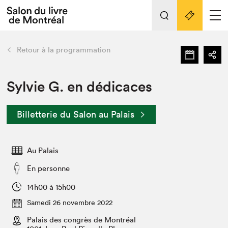
L'événement
Nos activités
retour
Retour à la programmation
Préparer sa visite au Salon
Liens pratiques
Sylvie G. en dédicaces
Préparer sa visite
Billetterie du Salon au Palais
Actualités
Salon au Palais
Au Palais
SLM PRO
Salon dans la ville et en ligne
En personne
Projets partenaires
14h00 à 15h00
Espace exposant⋅e⋅s
Samedi 26 novembre 2022
Espace enseignant·e·s
Palais des congrès de Montréal