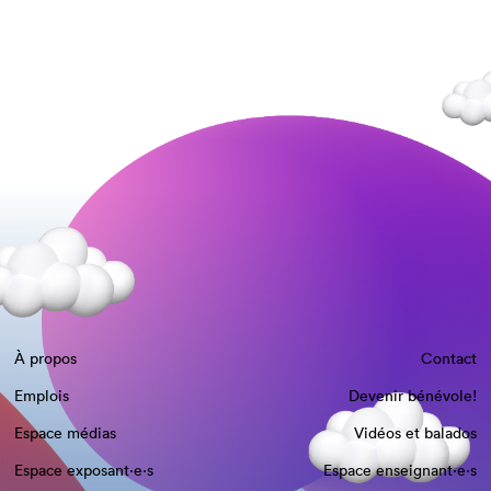
À propos
Contact
Emplois
Devenir bénévole!
Espace médias
Vidéos et balados
Espace exposant·e⋅s
Espace enseignant·e⋅s