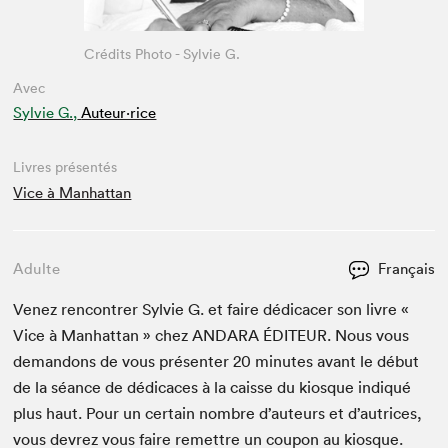
Crédits Photo - Sylvie G.
Avec
Sylvie G.,
Auteur·rice
Livres présentés
Vice à Manhattan
Adulte
Français
Venez ren­con­tr­er Sylvie G. et faire dédi­cac­er son livre «
Vice à Man­hat­tan » chez
ANDARA
ÉDI­TEUR
. Nous vous
deman­dons de vous présen­ter
20
min­utes avant le début
de la séance de dédi­caces à la caisse du kiosque indiqué
plus haut. Pour un cer­tain nom­bre d’auteurs et d’autrices,
vous devrez vous faire remet­tre un coupon au kiosque.