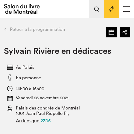
L'événement
Nos activités
retour
Retour à la programmation
Préparer sa visite au Salon
Liens pratiques
Sylvain Rivière en dédicaces
Préparer sa visite
Au Palais
Actualités
En personne
Salon au Palais
SLM PRO
14h00 à 15h00
Salon dans la ville et en ligne
Vendredi 26 novembre 2021
Palais des congrès de Montréal
Projets partenaires
Espace exposant⋅e⋅s
1001 Jean Paul Riopelle Pl,
Au kiosque
2305
Espace enseignant·e·s