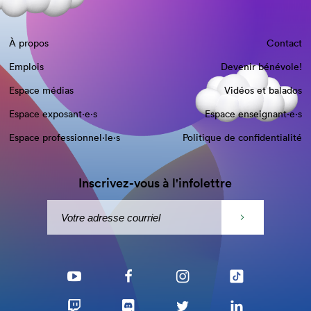
À propos
Contact
Emplois
Devenir bénévole!
Espace médias
Vidéos et balados
Espace exposant·e⋅s
Espace enseignant·e⋅s
Espace professionnel·le⋅s
Politique de confidentialité
Inscrivez-vous à l'infolettre