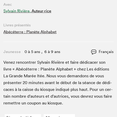
Avec
Sylvain Rivière,
Auteur·rice
Livres présentés
Abécéterre : Planète Alphabet
Jeunesse
0 à 5 ans , 6 à 9 ans
Français
Venez ren­con­tr­er Syl­vain Riv­ière et faire dédi­cac­er son
livre « Abécéterre : Planète Alpha­bet » chez Les édi­tions
La Grande Marée ltée. Nous vous deman­dons de vous
présen­ter
20
min­utes avant le début de la séance de dédi­
caces à la caisse du kiosque indiqué plus haut. Pour un cer­
tain nom­bre d’auteurs et d’autrices, vous devrez vous faire
remet­tre un coupon au kiosque.