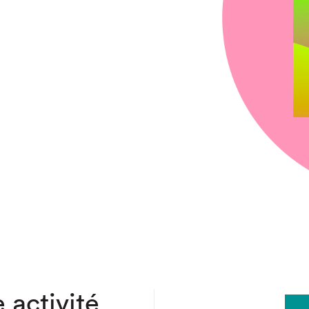
chez-vous?
 activité