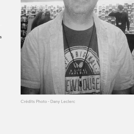
À propos du Salon
Liste des exposant·e·s
Liste des auteur·rice·s
s
Crédits Photo - Dany Leclerc