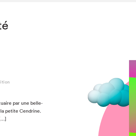
té
ition
u­aire par une belle-
 la petite Cen­drine.
[…]