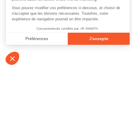
À propos
Contact
Emplois
Devenir bénévo
Espace médias
Vidéos et balad