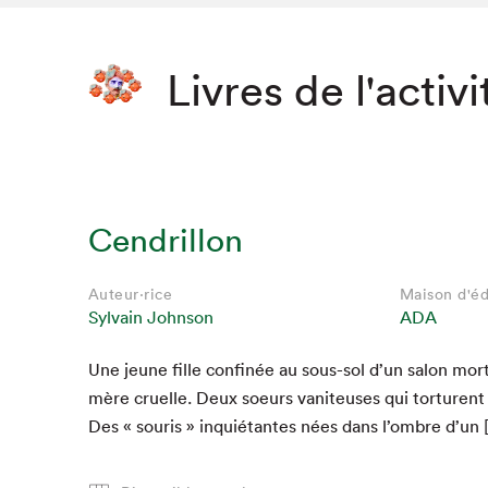
Livres de l'activi
Cendrillon
Auteur·rice
Maison d'éd
Sylvain Johnson
ADA
Une jeune fille con­finée au sous-sol d’un salon mor­t
mère cru­elle. Deux soeurs van­i­teuses qui tor­turent
Des « souris » inquié­tantes nées dans l’om­bre d’un 