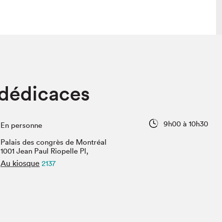
lais
Salon dans la ville et en ligne
 dédicaces
tion
Programmation dans la ville
colaires Hydro-Québec
Programmation en ligne
Vidéos et balados
9h00 à 10h30
En personne
xposant·e·s
Palais des congrès de Montréal
teur·rice·s
1001 Jean Paul Riopelle Pl,
Au kiosque
2137