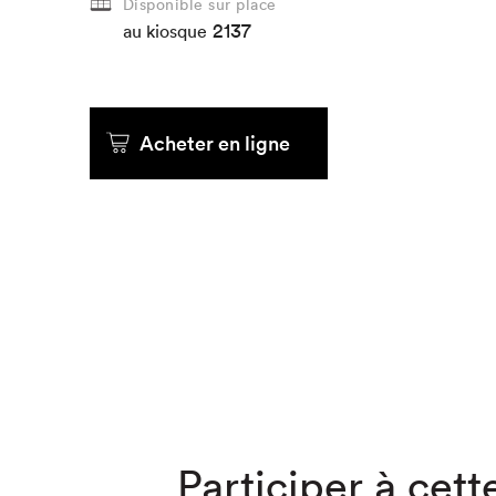
Disponible sur place
2137
au kiosque
Que cher
Acheter en ligne
Participer à cette