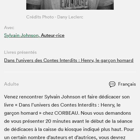
Crédits Photo - Dany Leclerc
Avec
Sylvain Johnson,
Auteur·rice
Livres présentés
Dans l'univers des Contes Interdits : Henry, le garçon homard
Adulte
Français
Venez ren­con­tr­er Syl­vain John­son et faire dédi­cac­er son
livre « Dans l’u­nivers des Con­tes Inter­dits : Hen­ry, le
garçon homard » chez
COR­BEAU
. Nous vous deman­dons
de vous présen­ter
20
min­utes avant le début de la séance
de dédi­caces à la caisse du kiosque indiqué plus haut. Pour
un cer­tain nom­bre d’auteurs et d’autrices, vous devrez