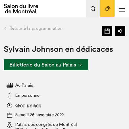
L'événement
Nos activités
retour
Retour à la programmation
Préparer sa visite au Salon
Liens pratiques
Sylvain Johnson en dédicaces
Préparer sa visite
Billetterie du Salon au Palais
Actualités
Salon au Palais
Au Palais
SLM PRO
Salon dans la ville et en ligne
En personne
Projets partenaires
9h00 à 21h00
Espace exposant⋅e⋅s
Samedi 26 novembre 2022
Espace enseignant·e·s
Palais des congrès de Montréal