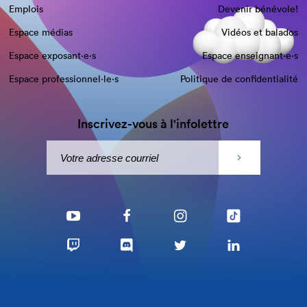
Emplois
Devenir bénévole!
Espace médias
Vidéos et balados
Espace exposant·e⋅s
Espace enseignant·e⋅s
Espace professionnel·le⋅s
Politique de confidentialité
Inscrivez-vous à l'infolettre