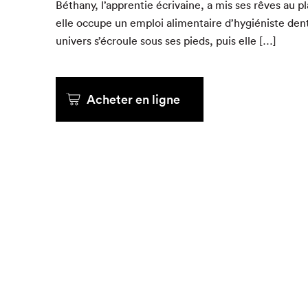
Béthany, l’ap­pren­tie écrivaine, a mis ses rêves au pla
elle occupe un emploi ali­men­taire d’hy­giéniste den­
Que cher
univers s’écroule sous ses pieds, puis elle […]
Acheter en ligne