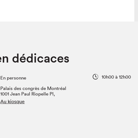
lais
Salon dans la ville et en ligne
n dédicaces
tion
Programmation dans la ville
colaires Hydro-Québec
Programmation en ligne
Vidéos et balados
10h00 à 12h00
En personne
xposant·e·s
Palais des congrès de Montréal
teur·rice·s
1001 Jean Paul Riopelle Pl,
Au kiosque