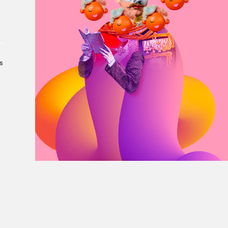
À propos du Salon
Liste des exposant·e·s
Liste des auteur·rice·s
s
­