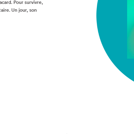
c­ard. Pour sur­vivre,
taire. Un jour, son
chez-vous?