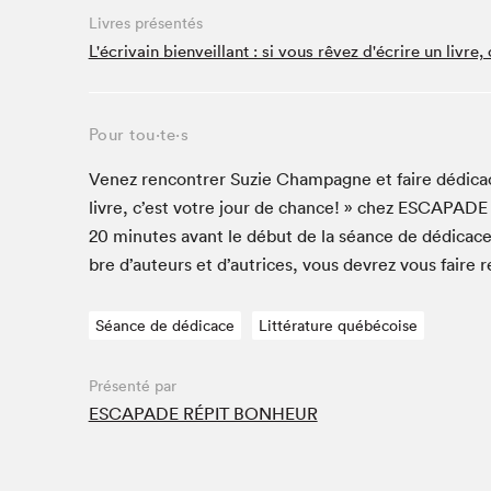
Café La Presse
Livres présentés
Espace Côte-des-Neiges
L'écrivain bienveillant : si vous rêvez d'écrire un livre,
Espace jeunesse présenté par Desjardins
Espace Zines
Pour tou⋅te⋅s
La lecture en cadeau
Le grand jeu de lecture à voix haute du Salon du livre
Venez ren­con­tr­er Suzie Cham­pagne et faire dédi­cac­e
de Montréal
livre, c’est votre jour de chance! » chez
ESCAPADE
Lettres québécoises au Salon
20
min­utes avant le début de la séance de dédi­cace
Louisiane enracinée et branchée
bre d’auteurs et d’autrices, vous devrez vous faire 
Mur des illustrateur·rice·s
SLM PRO
Séance de dédicace
Littérature québécoise
Zone Manga
Présenté par
ESCAPADE RÉPIT BONHEUR