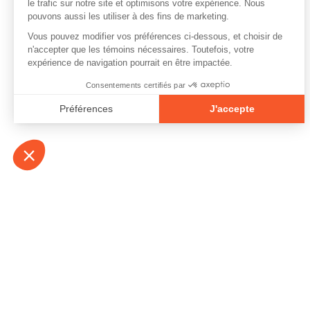
À propos
Contact
Emplois
Devenir bénévo
Espace médias
Vidéos et balad