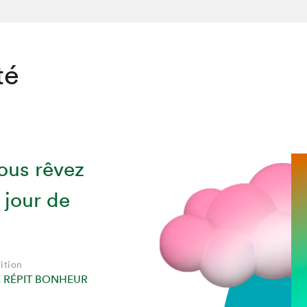
té
vous rêvez
e jour de
ition
 RÉPIT BONHEUR