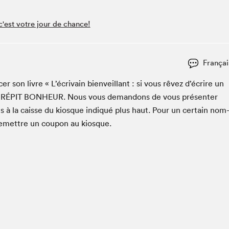
Espace ado | Lis-moi MTL
Espace des tout-petits
 c'est votre jour de chance!
Espace Radio-Canada
La cabane à culture
Françai
La Maison des libraires
Le Salon dans ta classe
r son livre « L’écrivain bien­veil­lant : si vous rêvez d’écrire un
RÉPIT
BON­HEUR
. Nous vous deman­dons de vous présen­ter
Liseur Public
s à la caisse du kiosque indiqué plus haut. Pour un cer­tain nom
Matinées scolaires Hydro-Québec
remet­tre un coupon au kiosque.
Narra
Vitrine du Festival littéraire international Metropolis
bleu au SLM