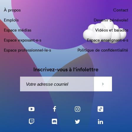
À propos
Contact
Emplois
Devenir bénévole!
Espace médias
Vidéos et balados
Espace exposant·e⋅s
Espace enseignant·e⋅s
Espace professionnel·le⋅s
Politique de confidentialité
Inscrivez-vous à l'infolettre