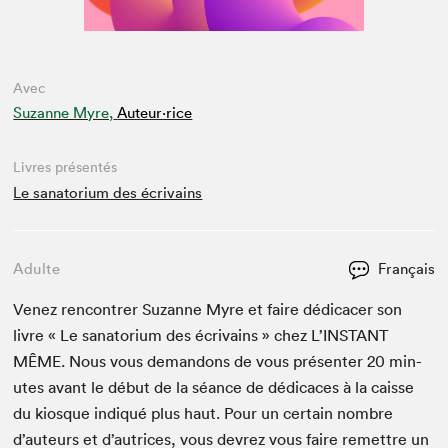
Avec
Suzanne Myre,
Auteur·rice
Livres présentés
Le sanatorium des écrivains
Adulte
Français
Venez ren­con­tr­er Suzanne Myre et faire dédi­cac­er son
livre « Le sana­to­ri­um des écrivains » chez L’IN­STANT
MÊME
. Nous vous deman­dons de vous présen­ter
20
min­
utes avant le début de la séance de dédi­caces à la caisse
du kiosque indiqué plus haut. Pour un cer­tain nom­bre
d’auteurs et d’autrices, vous devrez vous faire remet­tre un