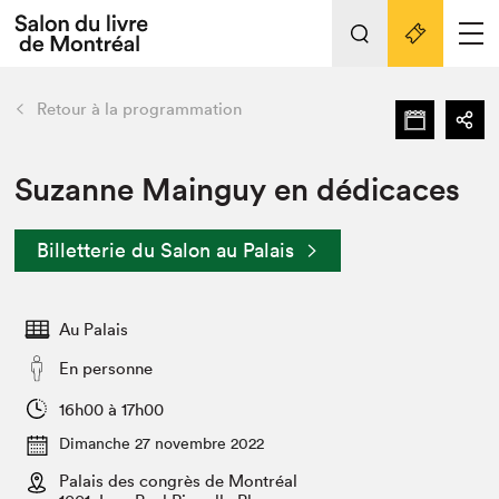
L'événement
Nos activités
retour
Retour à la programmation
Préparer sa visite au Salon
Liens pratiques
Suzanne Mainguy en dédicaces
Préparer sa visite
Billetterie du Salon au Palais
Actualités
Salon au Palais
Au Palais
SLM PRO
Salon dans la ville et en ligne
En personne
Projets partenaires
16h00 à 17h00
Espace exposant⋅e⋅s
Dimanche 27 novembre 2022
Espace enseignant·e·s
Palais des congrès de Montréal