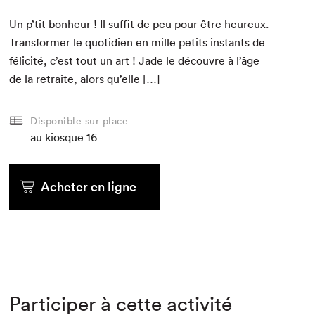
Un p’tit bon­heur ! Il suf­fit de peu pour être heureux.
Trans­former le quo­ti­di­en en mille petits instants de
félic­ité, c’est tout un art ! Jade le décou­vre à l’âge
de la retraite, alors qu’elle […]
Disponible sur place
au kiosque
16
Acheter en ligne
Participer à cette activité