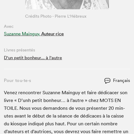
Crédits Photo - Pierre L'Hébreux
Avec
Suzanne Mainguy,
Auteur·rice
Livres présentés
D'un petit bonheur... à l'autre
Pour tou⋅te⋅s
Français
Venez ren­con­tr­er Suzanne Main­guy et faire dédi­cac­er son
livre « D’unh petit bon­heur… à l’autre » chez
MOTS
EN
TOILE
. Nous vous deman­dons de vous présen­ter
20
min­
utes avant le début de la séance de dédi­caces à la caisse
du kiosque indiqué plus haut. Pour un cer­tain nom­bre
d’auteurs et d’autrices, vous devrez vous faire remet­tre un