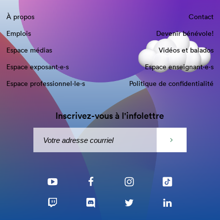
À propos
Contact
Emplois
Devenir bénévole!
Espace médias
Vidéos et balados
Espace exposant·e⋅s
Espace enseignant·e⋅s
Espace professionnel·le⋅s
Politique de confidentialité
Inscrivez-vous à l'infolettre