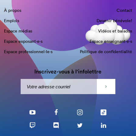
À propos
Contact
Emplois
Devenir bénévole!
Espace médias
Vidéos et balados
Espace exposant·e⋅s
Espace enseignant·e⋅s
Espace professionnel·le⋅s
Politique de confidentialité
Inscrivez-vous à l'infolettre