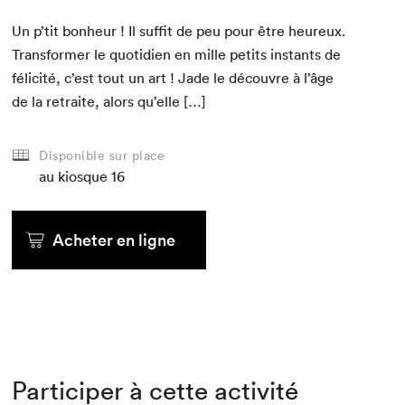
Un p’tit bon­heur ! Il suf­fit de peu pour être heureux.
Trans­former le quo­ti­di­en en mille petits instants de
félic­ité, c’est tout un art ! Jade le décou­vre à l’âge
de la retraite, alors qu’elle […]
Disponible sur place
au kiosque
16
Acheter en ligne
Participer à cette activité