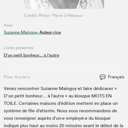
Crédits Photo - Pierre L'Hébreux
Avec
Suzanne Mainguy,
Auteur·rice
Livres présentés
D'un petit bonheur... à l'autre
Pour tou⋅te⋅s
Français
Venez ren­con­tr­er Suzanne Main­guy et faire dédi­cac­er «
D’un petit bon­heur… à l’autre » au kiosque
MOTS
EN
TOILE
. Cer­taines maisons d’édi­tion met­tent en place un
sys­tème de file d’at­tente. Nous vous recom­man­dons de
vous ren­seign­er auprès d’un·e employé·e du kiosque
indiqué plus haut au moins
20
min­utes avant le début de la