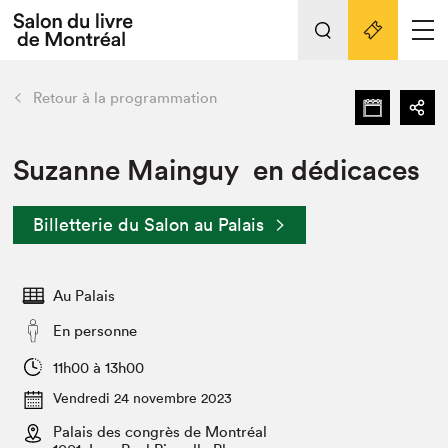
L'événement
Nos activités
retour
Retour à la programmation
Préparer sa visite au Salon
Liens pratiques
Suzanne Mainguy en dédicaces
Préparer sa visite
Billetterie du Salon au Palais
Actualités
Salon au Palais
Au Palais
SLM PRO
Salon dans la ville et en ligne
En personne
Projets partenaires
11h00 à 13h00
Espace exposant⋅e⋅s
Vendredi 24 novembre 2023
Espace enseignant·e·s
Palais des congrès de Montréal