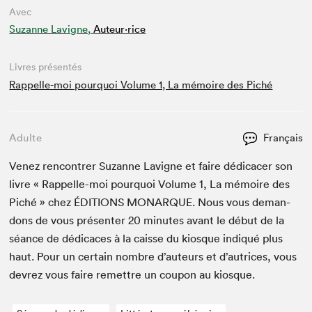
Avec
Suzanne Lavigne,
Auteur·rice
Livres présentés
Rappelle-moi pourquoi Volume 1, La mémoire des Piché
Adulte
Français
Venez ren­con­tr­er Suzanne Lav­i­gne et faire dédi­cac­er son
livre « Rap­pelle-moi pourquoi Vol­ume
1
, La mémoire des
Piché » chez
ÉDI­TIONS
MONAR­QUE
. Nous vous deman­
dons de vous présen­ter
20
min­utes avant le début de la
séance de dédi­caces à la caisse du kiosque indiqué plus
haut. Pour un cer­tain nom­bre d’auteurs et d’autrices, vous
devrez vous faire remet­tre un coupon au kiosque.