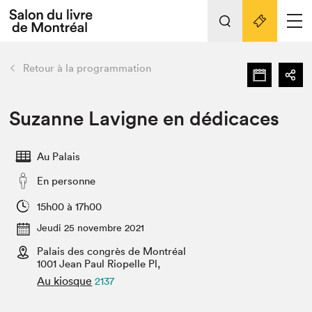
L'événement
Nos activités
retour
Retour à la programmation
Préparer sa visite au Salon
Liens pratiques
Suzanne Lavigne en dédicaces
Préparer sa visite
Au Palais
Actualités
En personne
Salon au Palais
SLM PRO
15h00 à 17h00
Salon dans la ville et en ligne
Jeudi 25 novembre 2021
Palais des congrès de Montréal
Projets partenaires
Espace exposant⋅e⋅s
1001 Jean Paul Riopelle Pl,
Au kiosque
2137
Espace enseignant·e·s