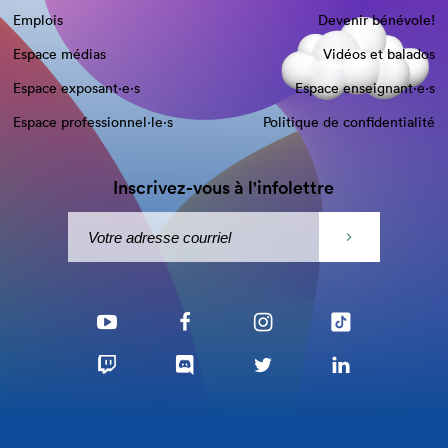
Emplois
Devenir bénévole!
Espace médias
Vidéos et balados
Espace exposant·e⋅s
Espace enseignant·e⋅s
Espace professionnel·le⋅s
Politique de confidentialité
Inscrivez-vous à l'infolettre