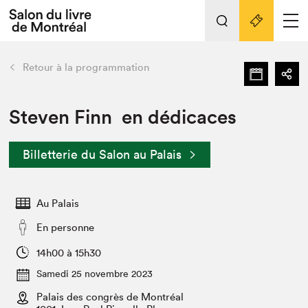
L'événement
Nos activités
retour
Retour à la programmation
Préparer sa visite au Salon
Liens pratiques
Steven Finn en dédicaces
Préparer sa visite
Billetterie du Salon au Palais
Actualités
Salon au Palais
Au Palais
SLM PRO
Salon dans la ville et en ligne
En personne
Projets partenaires
14h00 à 15h30
Espace exposant⋅e⋅s
Samedi 25 novembre 2023
Espace enseignant·e·s
Palais des congrès de Montréal