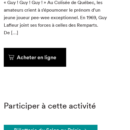
« Guy ! Guy ! Guy ! » Au Col­isée de Québec, les
ama­teurs cri­ent à s’époumoner le prénom d’un
jeune joueur pee-wee excep­tion­nel. En
1969
, Guy
Lafleur joint ses forces à celles des Rem­parts.
De […]
Acheter en ligne
Participer à cette activité