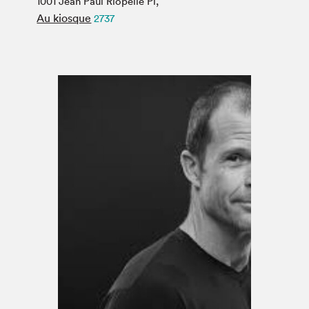
1001 Jean Paul Riopelle Pl,
Espace médias
Au kiosque
2737