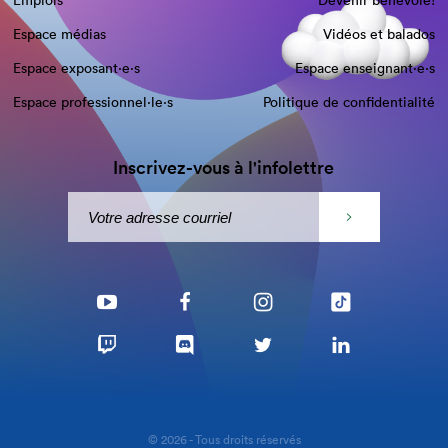
Emplois
Devenir bénévole!
Espace médias
Vidéos et balados
Espace exposant·e⋅s
Espace enseignant·e⋅s
Espace professionnel·le⋅s
Politique de confidentialité
Inscrivez-vous à l'infolettre
© 2026 - Tous droits réservés