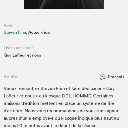
Avec
Steven Finn,
Auteur·rice
Livres présentés
Guy Lafleur et nous
Adulte
Français
Venez ren­con­tr­er Steven Finn et faire dédi­cac­er « Guy
Lafleur et nous » au kiosque
DE
L’HOMME. Cer­taines
maisons d’édi­tion met­tent en place un sys­tème de file
d’at­tente. Nous vous recom­man­dons de vous ren­seign­er
auprès d’un·e employé·e du kiosque indiqué plus haut au
moins
20
min­utes avant le début de la séance.