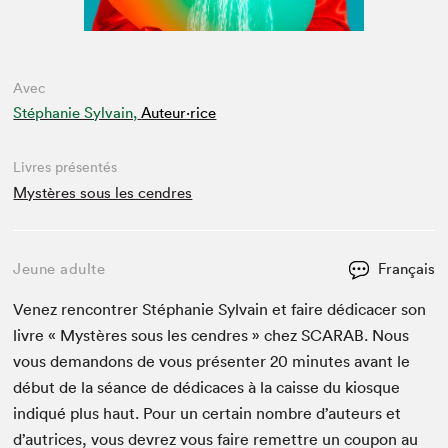
Avec
Stéphanie Sylvain,
Auteur·rice
Livres présentés
Mystères sous les cendres
Jeune adulte
Français
Venez ren­con­tr­er Stéphanie Syl­vain et faire dédi­cac­er son
livre « Mys­tères sous les cen­dres » chez
SCARAB
. Nous
vous deman­dons de vous présen­ter
20
min­utes avant le
début de la séance de dédi­caces à la caisse du kiosque
indiqué plus haut. Pour un cer­tain nom­bre d’auteurs et
d’autrices, vous devrez vous faire remet­tre un coupon au