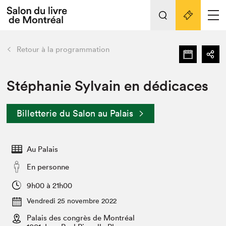
L'événement
Nos activités
retour
Retour à la programmation
Préparer sa visite au Salon
Liens pratiques
Stéphanie Sylvain en dédicaces
Préparer sa visite
Billetterie du Salon au Palais
Actualités
Salon au Palais
Au Palais
SLM PRO
Salon dans la ville et en ligne
En personne
Projets partenaires
9h00 à 21h00
Espace exposant⋅e⋅s
Vendredi 25 novembre 2022
Espace enseignant·e·s
Palais des congrès de Montréal