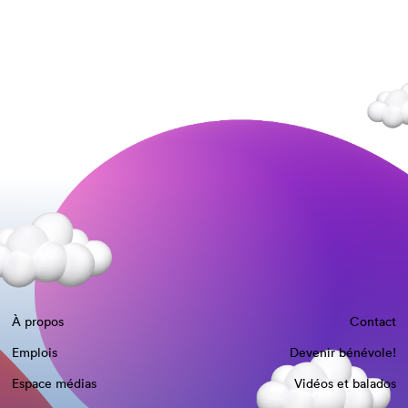
À propos
Contact
Emplois
Devenir bénévole!
Espace médias
Vidéos et balados