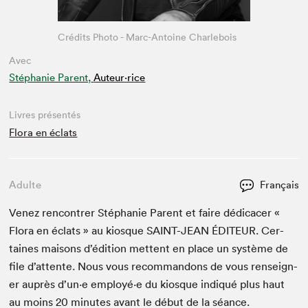
Crédits Photo - Marc-Antoine Charlebois
Avec
Stéphanie Parent,
Auteur·rice
Livres présentés
Flora en éclats
Adulte
Français
Venez ren­con­tr­er Stéphanie Par­ent et faire dédi­cac­er «
Flo­ra en éclats » au kiosque
SAINT-JEAN
ÉDI­TEUR
. Cer­
taines maisons d’édi­tion met­tent en place un sys­tème de
file d’at­tente. Nous vous recom­man­dons de vous ren­seign­
er auprès d’un·e employé·e du kiosque indiqué plus haut
au moins
20
min­utes avant le début de la séance.