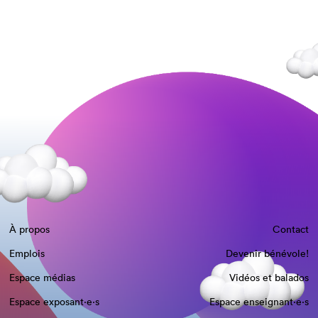
À propos
Contact
Emplois
Devenir bénévole!
Espace médias
Vidéos et balados
Espace exposant·e⋅s
Espace enseignant·e⋅s