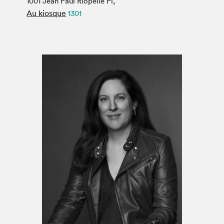
1001 Jean Paul Riopelle Pl,
Espace médias
Au kiosque
1301