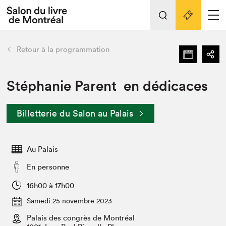
L'événement
Nos activités
retour
Retour à la programmation
Préparer sa visite au Salon
Liens pratiques
Stéphanie Parent en dédicaces
Préparer sa visite
Billetterie du Salon au Palais
Actualités
Salon au Palais
Au Palais
SLM PRO
Salon dans la ville et en ligne
En personne
Projets partenaires
16h00 à 17h00
Espace exposant⋅e⋅s
Samedi 25 novembre 2023
Espace enseignant·e·s
Palais des congrès de Montréal