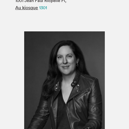
1001 Jean Paul Riopelle Pl,
Espace médias
Au kiosque
1301