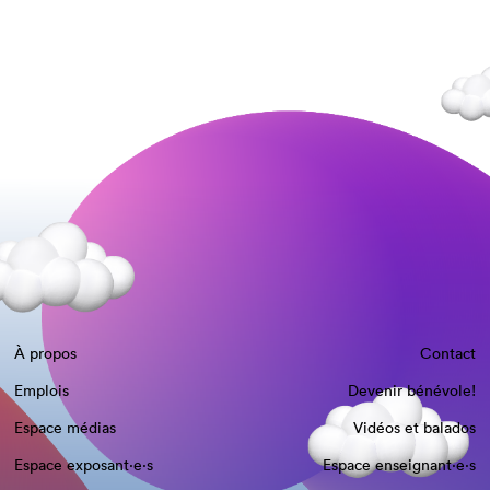
À propos
Contact
Emplois
Devenir bénévole!
Espace médias
Vidéos et balados
Espace exposant·e⋅s
Espace enseignant·e⋅s