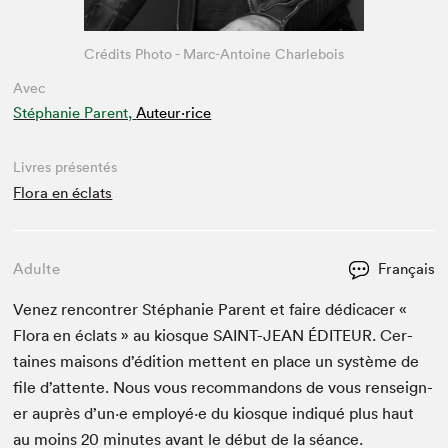
Crédits Photo - Marc-Antoine Charlebois
Avec
Stéphanie Parent,
Auteur·rice
Livres présentés
Flora en éclats
Adulte
Français
Venez ren­con­tr­er Stéphanie Par­ent et faire dédi­cac­er «
Flo­ra en éclats » au kiosque
SAINT-JEAN
ÉDI­TEUR
. Cer­
taines maisons d’édi­tion met­tent en place un sys­tème de
file d’at­tente. Nous vous recom­man­dons de vous ren­seign­
er auprès d’un·e employé·e du kiosque indiqué plus haut
au moins
20
min­utes avant le début de la séance.