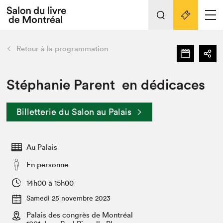
L'événement
Nos activités
retour
Retour à la programmation
Préparer sa visite au Salon
Liens pratiques
Stéphanie Parent en dédicaces
Préparer sa visite
Billetterie du Salon au Palais
Actualités
Salon au Palais
Au Palais
SLM PRO
Salon dans la ville et en ligne
En personne
Projets partenaires
14h00 à 15h00
Espace exposant⋅e⋅s
Samedi 25 novembre 2023
Espace enseignant·e·s
Palais des congrès de Montréal