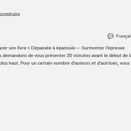
Espace ado | Lis-moi MTL
Espace des tout-petits
construire
Espace Radio-Canada
La cabane à culture
Françai
La Maison des libraires
Le Salon dans ta classe
cac­er son livre « Dépassée à épanouie — Sur­mon­ter l’épreuve
s deman­dons de vous présen­ter
20
min­utes avant le début de l
Liseur Public
lus haut. Pour un cer­tain nom­bre d’auteurs et d’autrices, vous
Matinées scolaires Hydro-Québec
Narra
Vitrine du Festival littéraire international Metropolis
bleu au SLM