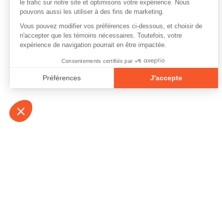
À propos
Contact
Emplois
Devenir bénévo
Espace médias
Vidéos et balad