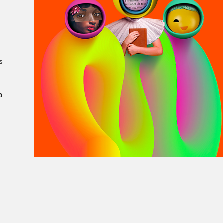
À propos du Salon
Liste des exposant·e·s
Liste des auteur·rice·s
s
a