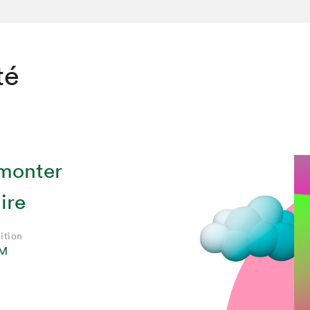
té
rmonter
ire
ition
JM