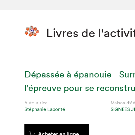
Livres de l'activi
Dépassée à épanouie - Su
l'épreuve pour se reconstru
Auteur·rice
Maison d'éd
Stéphanie Labonté
SIGNÉES 
Acheter en ligne