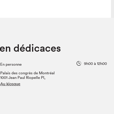
lais
Salon dans la ville et en ligne
en dédicaces
tion
Programmation dans la ville
colaires Hydro-Québec
Programmation en ligne
Vidéos et balados
9h00 à 12h00
En personne
xposant·e·s
Palais des congrès de Montréal
teur·rice·s
1001 Jean Paul Riopelle Pl,
Au kiosque