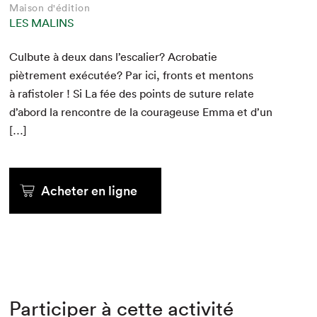
Maison d'édition
LES MALINS
Cul­bute à deux dans l’escalier? Acro­batie
piètrement exé­cutée? Par ici, fronts et men­tons
à rafis­tol­er ! Si La fée des points de suture relate
d’abord la ren­con­tre de la courageuse Emma et d’un
[…]
Acheter en ligne
Participer à cette activité