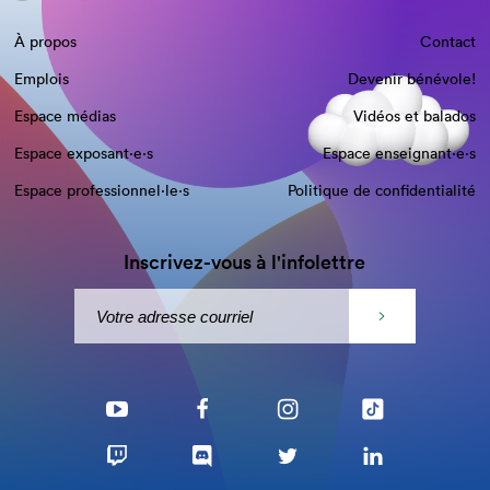
À propos
Contact
Emplois
Devenir bénévole!
Espace médias
Vidéos et balados
Espace exposant·e⋅s
Espace enseignant·e⋅s
Espace professionnel·le⋅s
Politique de confidentialité
Inscrivez-vous à l'infolettre