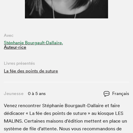
Avec
Stéphanie Bourgault-Dallaire,
Auteur·rice
Livres présentés
La fée des points de suture
Jeunesse
0 à 5 ans
Français
Venez ren­con­tr­er Stéphanie Bour­gault-Dal­laire et faire
dédi­cac­er « La fée des points de suture » au kiosque
LES
MALINS
. Cer­taines maisons d’édi­tion met­tent en place un
sys­tème de file d’at­tente. Nous vous recom­man­dons de