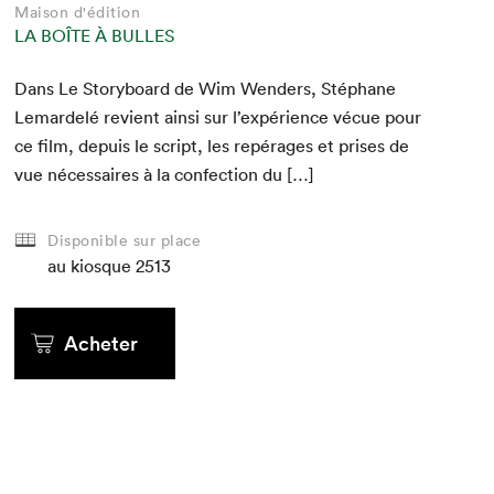
Maison d'édition
LA BOÎTE À BULLES
Dans Le Sto­ry­board de Wim Wen­ders, Stéphane
Lemardelé revient ain­si sur l’expérience vécue pour
ce film, depuis le script, les repérages et pris­es de
vue néces­saires à la con­fec­tion du […]
Disponible sur place
au kiosque
2513
Acheter