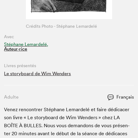
Crédits Photo - Stéphane Lemardelé
Avec
Stéphane Lemardelé,
Auteur·rice
Livres présentés
Le storyboard de Wim Wenders
Adulte
Français
Venez ren­con­tr­er Stéphane Lemardelé et faire dédi­cac­er
son livre « Le sto­ry­board de Wim Wen­ders » chez
LA
BOÎTE
À
BULLES
. Nous vous deman­dons de vous présen­
ter
20
min­utes avant le début de la séance de dédi­caces