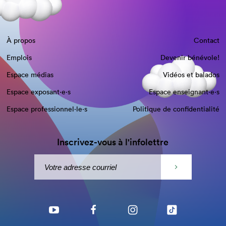
À propos
Contact
Emplois
Devenir bénévole!
Espace médias
Vidéos et balados
Espace exposant·e⋅s
Espace enseignant·e⋅s
Espace professionnel·le⋅s
Politique de confidentialité
Inscrivez-vous à l'infolettre